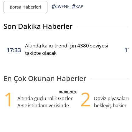
#
#
,
CWENE
KAP
Borsa Haberleri
Son Dakika Haberler
Altında kalıcı trend için 4380 seviyesi
17:33
17
takipte olacak
En Çok Okunan Haberler
1
2
06.08.2026
Altında güçlü ralli: Gözler
Döviz piyasaları
ABD istihdam verisinde
bekleyiş hakim: Y
pozisyondan kaçı