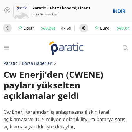
Paratic Haber: Ekonomi, Finans
İNDİR
RSS Interactive
(%0.06)
47.59
(%0.04)
Dolar
Euro
Paratic
»
Borsa Haberleri
»
Cw Enerji’den (CWENE)
payları yükselten
açıklamalar geldi
Cw Enerji tarafından iş anlaşmasına ilişkin taraf
açıklaması ve 10,5 milyon dolarlık lityum batarya satışı
açıklaması yapıldı. İşte detaylar;