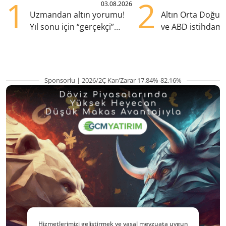
1
2
03.08.2026
Uzmandan altın yorumu!
Altın Orta Doğu be
Yıl sonu için “gerçekçi”
ve ABD istihdamı
beklenti ne?
yükselişte
Sponsorlu | 2026/2Ç Kar/Zarar 17.84%-82.16%
Hizmetlerimizi geliştirmek ve yasal mevzuata uygun