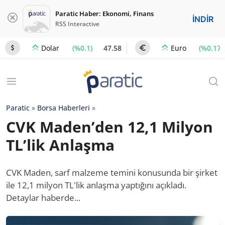
Paratic Haber: Ekonomi, Finans
İNDİR
RSS Interactive
(%0.1)
47.58
(%0.17)
Dolar
Euro
Paratic
»
Borsa Haberleri
»
CVK Maden’den 12,1 Milyon
TL’lik Anlaşma
CVK Maden, sarf malzeme temini konusunda bir şirket
ile 12,1 milyon TL'lik anlaşma yaptığını açıkladı.
Detaylar haberde...