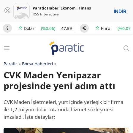
Paratic Haber: Ekonomi, Finans
İNDİR
RSS Interactive
(%0.06)
47.59
(%0.07)
Dolar
Euro
Paratic
»
Borsa Haberleri
»
CVK Maden Yenipazar
projesinde yeni adım attı
CVK Maden İşletmeleri, yurt içinde yerleşik bir firma
ile 1,2 milyon dolar tutarında hizmet sözleşmesi
imzaladı. İşte detaylar;