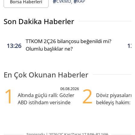
#
#
,
CVKMD
KAP
Borsa Haberleri
Son Dakika Haberler
TTKOM 2Ç26 bilançosu beğenildi mi?
13:26
13
Olumlu başlıklar ne?
En Çok Okunan Haberler
1
2
06.08.2026
Altında güçlü ralli: Gözler
Döviz piyasaları
ABD istihdam verisinde
bekleyiş hakim: Y
pozisyondan kaçı
Sponsorlu | 2026/2Ç Kar/Zarar 17.84%-82.16%