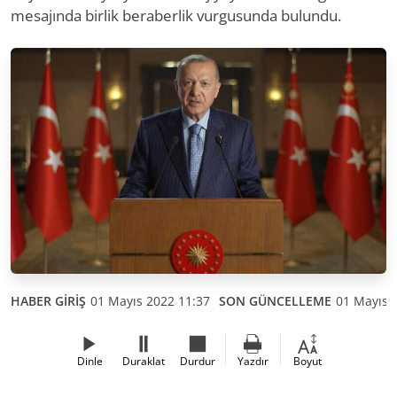
mesajında birlik beraberlik vurgusunda bulundu.
HABER GİRİŞ
01 Mayıs 2022 11:37
SON GÜNCELLEME
01 Mayıs 
Dinle
Duraklat
Durdur
Yazdır
Boyut