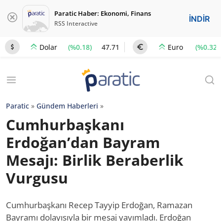
Paratic Haber: Ekonomi, Finans
İNDİR
RSS Interactive
(%0.18)
47.71
(%0.32)
Dolar
Euro
Paratic
»
Gündem Haberleri
»
Cumhurbaşkanı
Erdoğan’dan Bayram
Mesajı: Birlik Beraberlik
Vurgusu
Cumhurbaşkanı Recep Tayyip Erdoğan, Ramazan
Bayramı dolayısıyla bir mesaj yayımladı. Erdoğan