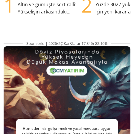
1
2
Altın ve gümüşte sert ralli:
Yüzde 3027 yükse
Yükselişin arkasındaki
için yeni karar al
kritik etkenler
Sponsorlu | 2026/2Ç Kar/Zarar 17.84%-82.16%
Hizmetlerimizi geliştirmek ve yasal mevzuata uygun
şekilde çerezler kullanıyoruz. Detaylı bilgi ve iptal için