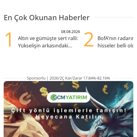
En Çok Okunan Haberler
1
2
08.08.2026
Altın ve gümüşte sert ralli:
BofA’nın radarın
Yükselişin arkasındaki
hisseler belli old
kritik etkenler
TRALT, satışta T
Sponsorlu | 2026/2Ç Kar/Zarar 17.84%-82.16%