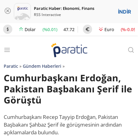
Paratic Haber: Ekonomi, Finans
İNDİR
RSS Interactive
(%0.01)
47.72
(%-0.05)
Dolar
Euro
Paratic
»
Gündem Haberleri
»
Cumhurbaşkanı Erdoğan,
Pakistan Başbakanı Şerif ile
Görüştü
Cumhurbaşkanı Recep Tayyip Erdoğan, Pakistan
Başbakanı Şahbaz Şerif ile görüşmesinin ardından
açıklamalarda bulundu.