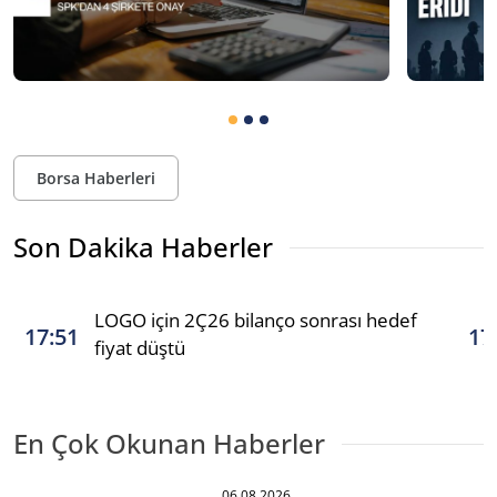
Borsa Haberleri
Son Dakika Haberler
LOGO için 2Ç26 bilanço sonrası hedef
17:51
17
fiyat düştü
En Çok Okunan Haberler
06.08.2026