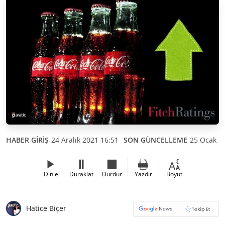
HABER GİRİŞ
24 Aralık 2021 16:51
SON GÜNCELLEME
25 Ocak 2
Dinle
Duraklat
Durdur
Yazdır
Boyut
Hatice Biçer