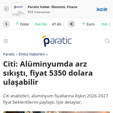
Paratic Haber: Ekonomi, Finans
İNDİR
RSS Interactive
(%0.06)
47.60
(%0.1)
Dolar
Euro
Paratic
»
Emtia Haberleri
»
Citi: Alüminyumda arz
sıkıştı, fiyat 5350 dolara
ulaşabilir
Citi analistleri, alüminyum fiyatlarına ilişkin 2026-2027
fiyat beklentilerini paylaştı. İşte detaylar;