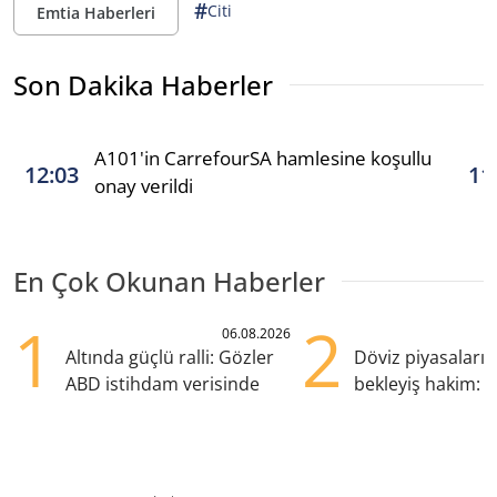
#
Citi
Emtia Haberleri
Son Dakika Haberler
A101'in CarrefourSA hamlesine koşullu
12:03
11
onay verildi
En Çok Okunan Haberler
1
2
06.08.2026
Altında güçlü ralli: Gözler
Döviz piyasaları
ABD istihdam verisinde
bekleyiş hakim: Y
pozisyondan kaçı