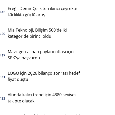
Ereğli Demir Çelik'ten ikinci çeyrekte
8:45
kârlılıkta güçlü artış
Mia Teknoloji, Bilişim 500'de iki
8:20
kategoride birinci oldu
Mavi, geri alınan payların itfası için
8:17
SPK'ya başvurdu
LOGO için 2Ç26 bilanço sonrası hedef
7:51
fiyat düştü
Altında kalıcı trend için 4380 seviyesi
7:33
takipte olacak