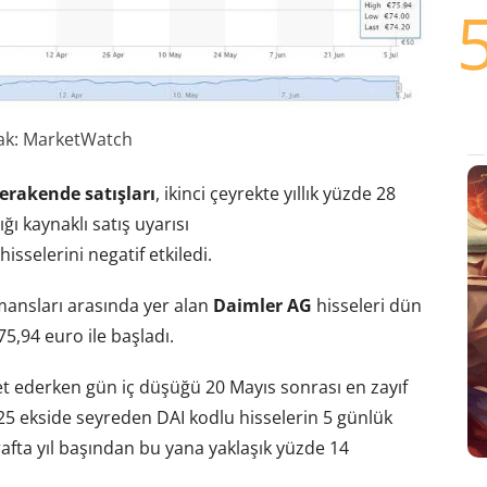
ak: MarketWatch
erakende satışları
, ikinci çeyrekte yıllık yüzde 28
ığı kaynaklı satış uyarısı
sselerini negatif etkiledi.
ansları arasında yer alan
Daimler AG
hisseleri dün
5,94 euro ile başladı.
t ederken gün iç düşüğü 20 Mayıs sonrası en zayıf
,25 ekside seyreden DAI kodlu hisselerin 5 günlük
rafta yıl başından bu yana yaklaşık yüzde 14