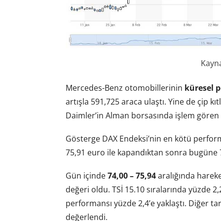
Kayn
Mercedes-Benz otomobillerinin
küresel p
artışla 591,725 araca ulaştı. Yine de çip kıtl
Daimler’in Alman borsasında işlem gören hi
Gösterge DAX Endeksi’nin en kötü perform
75,91 euro ile kapandıktan sonra bugüne 7
Gün içinde
74,00 – 75,94
aralığında hareke
değeri oldu. TSİ 15.10 sıralarında yüzde 2
performansı yüzde 2,4’e yaklaştı. Diğer ta
değerlendi.