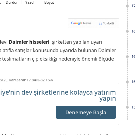
t
Durdur
Yazdır
Boyut
1
1
devi
Daimler
hisseleri
, şirketten yapılan uyarı
ına atıfla satışlar konusunda uyarıda bulunan Daimler
1
teslimatların çip eksikliği nedeniyle önemli ölçüde
6/2Ç Kar/Zarar 17.84%-82.16%
1
iye’nin dev şirketlerine
kolayca yatırım
yapın
1
Denemeye Başla