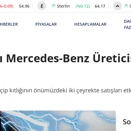
%-0.09)
54.96
(%0.12)
64.17
Sterlin
DA
HBERLER
PİYASALAR
HESAPLAMALAR
FA
sı Mercedes-Benz Üretici
ip kıtlığının önümüzdeki iki çeyrekte satışları e
So