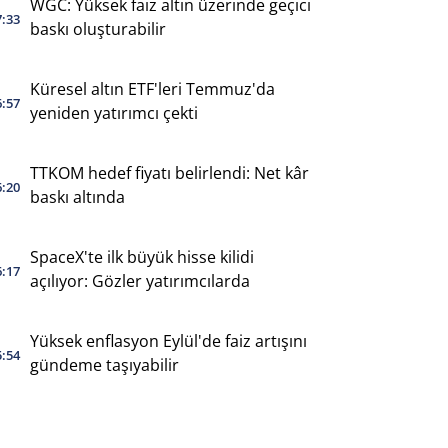
WGC: Yüksek faiz altın üzerinde geçici
7:33
baskı oluşturabilir
Küresel altın ETF'leri Temmuz'da
6:57
yeniden yatırımcı çekti
TTKOM hedef fiyatı belirlendi: Net kâr
6:20
baskı altında
SpaceX'te ilk büyük hisse kilidi
6:17
açılıyor: Gözler yatırımcılarda
Yüksek enflasyon Eylül'de faiz artışını
5:54
gündeme taşıyabilir