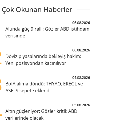
 Çok Okunan Haberler
1
06.08.2026
Altında güçlü ralli: Gözler ABD istihdam
verisinde
2
06.08.2026
Döviz piyasalarında bekleyiş hakim:
Yeni pozisyondan kaçınılıyor
3
04.08.2026
BofA alıma döndü: THYAO, EREGL ve
ASELS sepete eklendi
4
05.08.2026
Altın güçleniyor: Gözler kritik ABD
verilerinde olacak