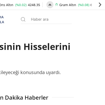
(%0.02)
4248.35
(%0.08)
6501.30
Ons Altın
Gram Altın
HA
ZLA
sinin Hisselerini
tkileyeceği konusunda uyardı.
n Dakika Haberler