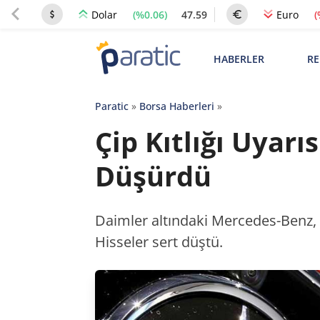
(%0.06)
47.59
(
Dolar
Euro
HABERLER
RE
Paratic
»
Borsa Haberleri
»
Çip Kıtlığı Uyarı
Düşürdü
Daimler altındaki Mercedes-Benz, ç
Hisseler sert düştü.