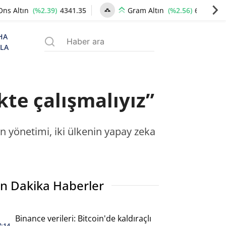
(%2.39)
4341.35
(%2.56)
6658.83
Ons Altın
Gram Altın
HA
ZLA
kte çalışmalıyız”
in yönetimi, iki ülkenin yapay zeka
n Dakika Haberler
Binance verileri: Bitcoin'de kaldıraçlı
7:14