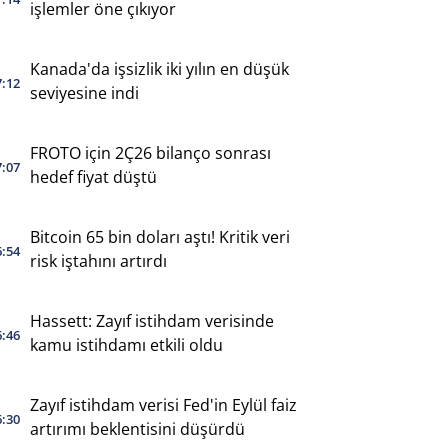
işlemler öne çıkıyor
Kanada'da işsizlik iki yılın en düşük
7:12
seviyesine indi
FROTO için 2Ç26 bilanço sonrası
7:07
hedef fiyat düştü
Bitcoin 65 bin doları aştı! Kritik veri
6:54
risk iştahını artırdı
Hassett: Zayıf istihdam verisinde
6:46
kamu istihdamı etkili oldu
Zayıf istihdam verisi Fed'in Eylül faiz
6:30
artırımı beklentisini düşürdü