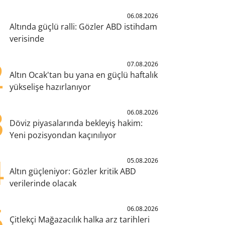
1
06.08.2026
Altında güçlü ralli: Gözler ABD istihdam
verisinde
2
07.08.2026
Altın Ocak'tan bu yana en güçlü haftalık
yükselişe hazırlanıyor
3
06.08.2026
Döviz piyasalarında bekleyiş hakim:
Yeni pozisyondan kaçınılıyor
4
05.08.2026
Altın güçleniyor: Gözler kritik ABD
verilerinde olacak
5
06.08.2026
Çitlekçi Mağazacılık halka arz tarihleri