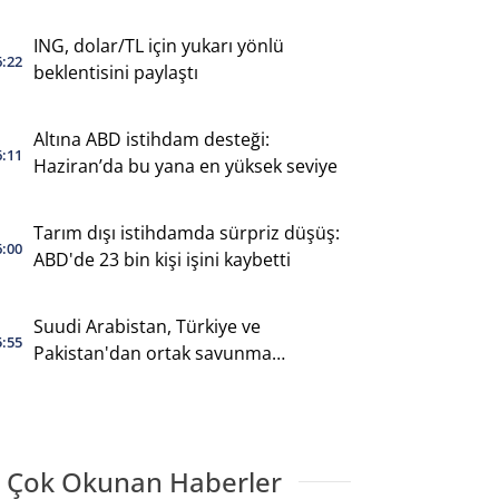
ING, dolar/TL için yukarı yönlü
6:22
beklentisini paylaştı
Altına ABD istihdam desteği:
6:11
Haziran’da bu yana en yüksek seviye
Tarım dışı istihdamda sürpriz düşüş:
6:00
ABD'de 23 bin kişi işini kaybetti
Suudi Arabistan, Türkiye ve
5:55
Pakistan'dan ortak savunma
anlaşması
 Çok Okunan Haberler