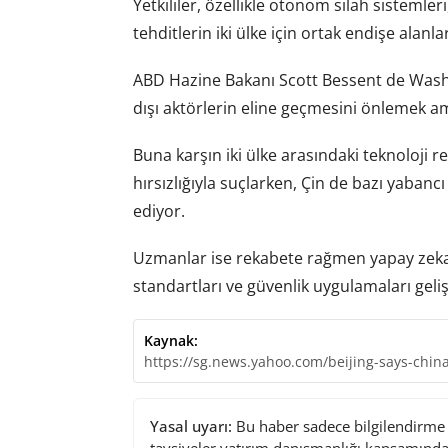
Yetkililer, özellikle otonom silah sistemler
tehditlerin iki ülke için ortak endişe alan
ABD Hazine Bakanı Scott Bessent de Washi
dışı aktörlerin eline geçmesini önlemek am
Buna karşın iki ülke arasındaki teknoloji re
hırsızlığıyla suçlarken, Çin de bazı yaban
ediyor.
Uzmanlar ise rekabete rağmen yapay zekanı
standartları ve güvenlik uygulamaları geli
Kaynak:
https://sg.news.yahoo.com/beijing-says-chin
Yasal uyarı:
Bu haber sadece bilgilendirme a