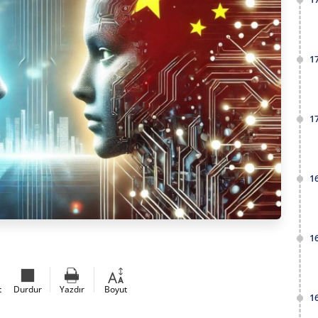
1
1
1
1
t
Durdur
Yazdır
Boyut
1