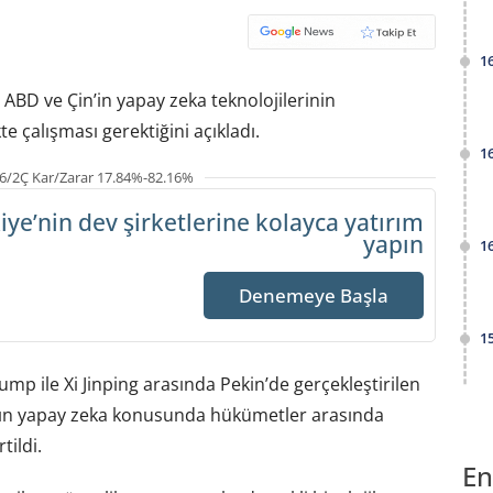
1
 ABD ve Çin’in yapay zeka teknolojilerinin
e çalışması gerektiğini açıkladı.
1
6/2Ç Kar/Zarar 17.84%-82.16%
iye’nin dev şirketlerine
kolayca yatırım
yapın
1
Denemeye Başla
1
p ile Xi Jinping arasında Pekin’de gerçekleştirilen
rın yapay zeka konusunda hükümetler arasında
tildi.
En