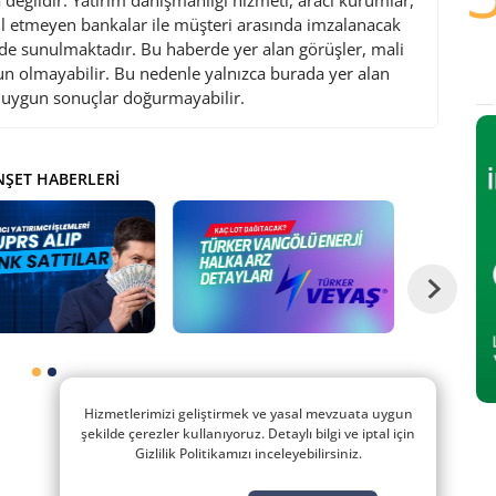
değildir. Yatırım danışmanlığı hizmeti, aracı kurumlar,
l etmeyen bankalar ile müşteri arasında imzalanacak
de sunulmaktadır. Bu haberde yer alan görüşler, mali
gun olmayabilir. Bu nedenle yalnızca burada yer alan
i uygun sonuçlar doğurmayabilir.
ŞET HABERLERI
Hizmetlerimizi geliştirmek ve yasal mevzuata uygun
şekilde çerezler kullanıyoruz. Detaylı bilgi ve iptal için
Gizlilik Politikamızı inceleyebilirsiniz.