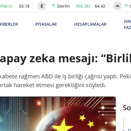
(%0.3)
55.18
(%0.38)
64.42
Sterlin
DA
HBERLER
PİYASALAR
HESAPLAMALAR
FA
apay zeka mesajı: “Birli
bete rağmen ABD ile iş birliği çağrısı yaptı. Pek
rtak hareket etmesi gerektiğini söyledi.
So
1