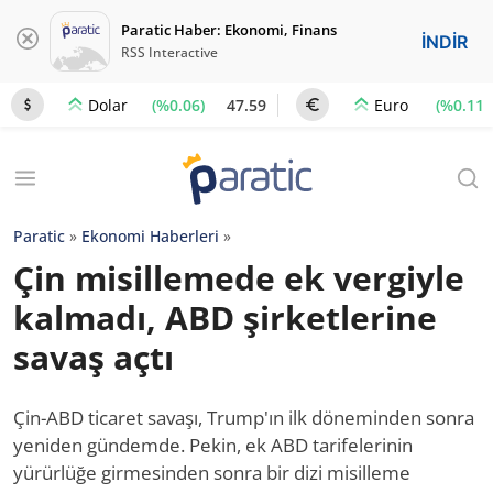
Paratic Haber: Ekonomi, Finans
İNDİR
RSS Interactive
(%0.06)
47.59
(%0.11)
Dolar
Euro
Paratic
»
Ekonomi Haberleri
»
Çin misillemede ek vergiyle
kalmadı, ABD şirketlerine
savaş açtı
Çin-ABD ticaret savaşı, Trump'ın ilk döneminden sonra
yeniden gündemde. Pekin, ek ABD tarifelerinin
yürürlüğe girmesinden sonra bir dizi misilleme