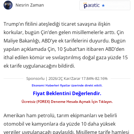
Nesrin Zaman
Trump’ın fitilini ateşlediği ticaret savaşına ilişkin
korkular, bugün Çin’den gelen misillemelerle arttı. Çin
Maliye Bakanlığı, ABD’ye ek tarifelerini duyurdu. Bugün
yapılan açıklamada Çin, 10 Şubat’tan itibaren ABD’den
ithal edilen kömür ve sıvılaştırılmış doğal gaza yüzde 15
ek tarife uygulanacağını bildirdi.
Sponsorlu | 2026/2Ç Kar/Zarar 17.84%-82.16%
Ekonomi Haberleri fiyatlar üzerinde direkt etkili.
Fiyat Beklentini Değerlendir.
Ücretsiz (FOREX) Deneme Hesabı Açmak İçin Tıklayın.
Amerikan ham petrolü, tarım ekipmanları ve belirli
otomobil ve kamyonlara da yüzde 10 daha yüksek
vergiler uygulanacağı paylaşıldı. Misilleme tarife hamlesi