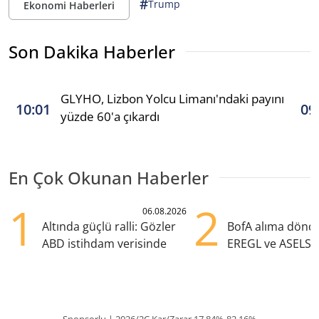
#
Trump
Ekonomi Haberleri
Son Dakika Haberler
GLYHO, Lizbon Yolcu Limanı'ndaki payını
10:01
09
yüzde 60'a çıkardı
En Çok Okunan Haberler
1
2
06.08.2026
Altında güçlü ralli: Gözler
BofA alıma dönd
ABD istihdam verisinde
EREGL ve ASELS 
eklendi
Sponsorlu | 2026/2Ç Kar/Zarar 17.84%-82.16%