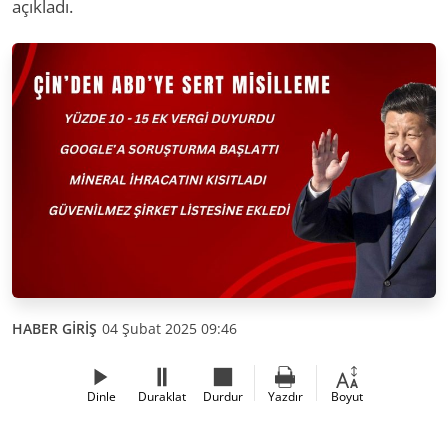
açıkladı.
HABER GİRİŞ
04 Şubat 2025 09:46
Dinle
Duraklat
Durdur
Yazdır
Boyut