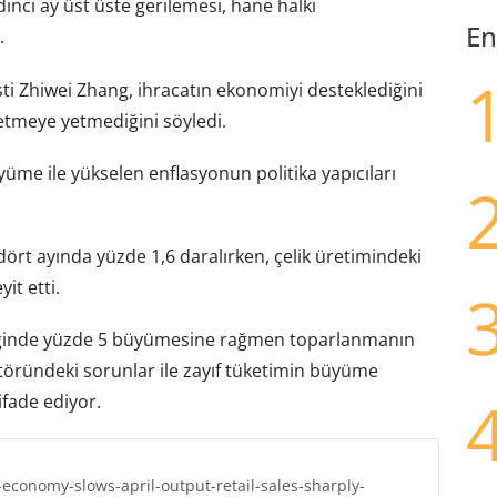
dinci ay üst üste gerilemesi, hane halkı
En
.
 Zhiwei Zhang, ihracatın ekonomiyi desteklediğini
 etmeye yetmediğini söyledi.
üme ile yükselen enflasyonun politika yapıcıları
k dört ayında yüzde 1,6 daralırken, çelik üretimindeki
it etti.
eyreğinde yüzde 5 büyümesine rağmen toparlanmanın
ektöründeki sorunlar ile zayıf tüketimin büyüme
fade ediyor.
economy-slows-april-output-retail-sales-sharply-