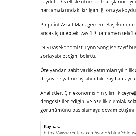
kaydetti. Özellikle otomobil satışlarının ye
harcamalarındaki kırılganlığı ortaya koydu
Pinpoint Asset Management Başekonomisti
ancak iç talepteki zayıflığı tamamen telafi
ING Başekonomisti Lynn Song ise zayıf büy
zorlayabileceğini belirtti.
Öte yandan sabit varlık yatırımları yılın il
düşüş de yatırım iştahındaki zayıflamayı tey
Analistler, Çin ekonomisinin yılın ilk ç
dengesiz ilerlediğini ve özellikle emlak s
görünümünü baskılamaya devam ettiğini i
Kaynak:
https://www.reuters.com/world/china/chinas-