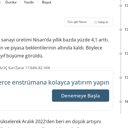
t
Durdur
Yazdır
Boyut
1
1
 sanayi üretimi Nisan’da yıllık bazda yüzde 4,1 arttı.
 ve piyasa beklentilerinin altında kaldı. Böylece
1
yıf büyüme görüldü.
6/2Ç Kar/Zarar 17.84%-82.16%
1
erce enstrümana
kolayca yatırım yapın
Denemeye Başla
1
yükselerek Aralık 2022’den beri en düşük artışını