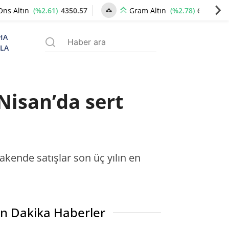
(%2.61)
4350.57
(%2.78)
6672.78
Ons Altın
Gram Altın
HA
ZLA
Nisan’da sert
akende satışlar son üç yılın en
n Dakika Haberler