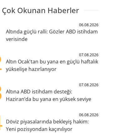
 Çok Okunan Haberler
1
06.08.2026
Altında güçlü ralli: Gözler ABD istihdam
verisinde
2
07.08.2026
Altın Ocak'tan bu yana en güçlü haftalık
yükselişe hazırlanıyor
3
07.08.2026
Altına ABD istihdam desteği:
Haziran’da bu yana en yüksek seviye
4
06.08.2026
Döviz piyasalarında bekleyiş hakim:
Yeni pozisyondan kaçınılıyor