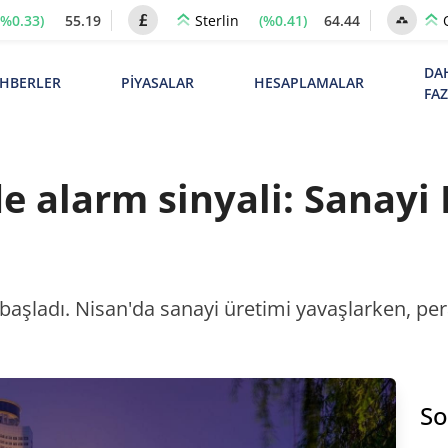
(%0.33)
55.19
(%0.41)
64.44
Sterlin
DA
HBERLER
PİYASALAR
HESAPLAMALAR
FA
 alarm sinyali: Sanayi 
 başladı. Nisan'da sanayi üretimi yavaşlarken, per
So