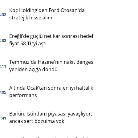
Koç Holding'den Ford Otosan'da
8:32
stratejik hisse alımı
Ereğli’de güçlü net kar sonrası hedef
8:32
fiyat 58 TL’yi aştı
Temmuz'da Hazine'nin nakit dengesi
8:11
yeniden açığa döndü
Altında Ocak’tan sonra en iyi haftalık
8:05
performans
Barkin: İstihdam piyasası yavaşlıyor,
7:41
ancak sert bozulma yok