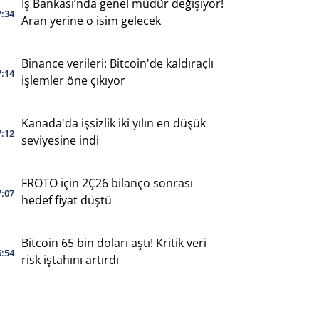
İş Bankası’nda genel müdür değişiyor!
7:34
Aran yerine o isim gelecek
Binance verileri: Bitcoin'de kaldıraçlı
7:14
işlemler öne çıkıyor
Kanada'da işsizlik iki yılın en düşük
7:12
seviyesine indi
FROTO için 2Ç26 bilanço sonrası
7:07
hedef fiyat düştü
Bitcoin 65 bin doları aştı! Kritik veri
6:54
risk iştahını artırdı