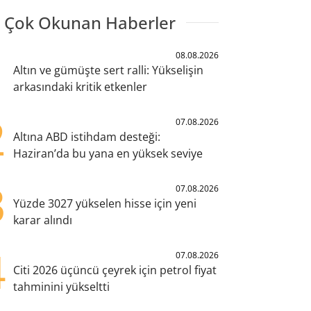
 Çok Okunan Haberler
1
08.08.2026
Altın ve gümüşte sert ralli: Yükselişin
arkasındaki kritik etkenler
2
07.08.2026
Altına ABD istihdam desteği:
Haziran’da bu yana en yüksek seviye
3
07.08.2026
Yüzde 3027 yükselen hisse için yeni
karar alındı
4
07.08.2026
Citi 2026 üçüncü çeyrek için petrol fiyat
tahminini yükseltti