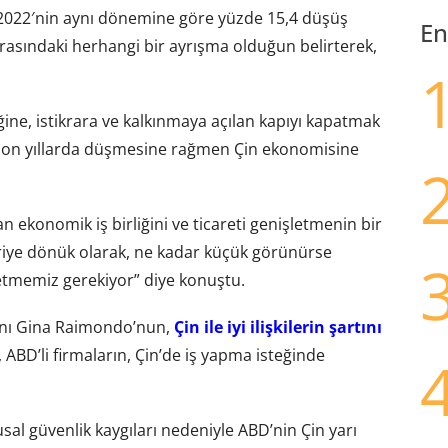
2022′nin aynı dönemine göre yüzde 15,4 düşüş
En
 arasındaki herhangi bir ayrışma olduğun belirterek,
liğine, istikrara ve kalkınmaya açılan kapıyı kapatmak
ı son yıllarda düşmesine rağmen Çin ekonomisine
an ekonomik iş birliğini ve ticareti genişletmenin bir
eriye dönük olarak, ne kadar küçük görünürse
memiz gerekiyor” diye konuştu.
anı Gina Raimondo’nun,
Çin ile iyi ilişkilerin şartını
ABD’li firmaların, Çin’de iş yapma isteğinde
al güvenlik kaygıları nedeniyle ABD’nin Çin yarı