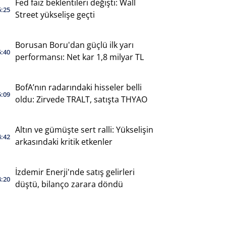
Fed faiz beklentileri değişti: Wall
6:25
Street yükselişe geçti
Borusan Boru'dan güçlü ilk yarı
5:40
performansı: Net kar 1,8 milyar TL
BofA’nın radarındaki hisseler belli
5:09
oldu: Zirvede TRALT, satışta THYAO
Altın ve gümüşte sert ralli: Yükselişin
4:42
arkasındaki kritik etkenler
İzdemir Enerji'nde satış gelirleri
4:20
düştü, bilanço zarara döndü