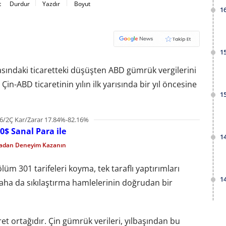
t
Durdur
Yazdır
Boyut
1
1
rasındaki ticaretteki düşüşten ABD gümrük vergilerini
Çin-ABD ticaretinin yılın ilk yarısında bir yıl öncesine
1
6/2Ç Kar/Zarar 17.84%-82.16%
0$ Sanal Para ile
1
madan Deneyim Kazanın
üm 301 tarifeleri koyma, tek taraflı yaptırımları
1
daha da sıkılaştırma hamlelerinin doğrudan bir
et ortağıdır. Çin gümrük verileri, yılbaşından bu