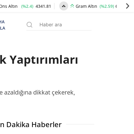
(%2.4)
4341.81
(%2.59)
6660.55
Ons Altın
Gram Altın
HA
ZLA
k Yaptırımları
ne azaldığına dikkat çekerek,
n Dakika Haberler