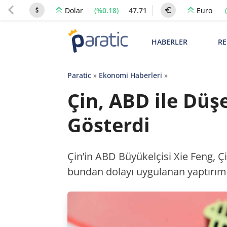
(%0.18)
47.71
Dolar
Euro
HABERLER
RE
Paratic
»
Ekonomi Haberleri
»
Çin, ABD ile Düş
Gösterdi
Çin’in ABD Büyükelçisi Xie Feng, Çin
bundan dolayı uygulanan yaptırıml