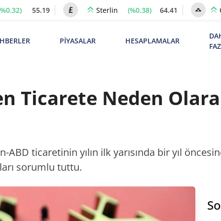
(%0.32)
55.19
(%0.38)
64.41
Sterlin
DA
HBERLER
PİYASALAR
HESAPLAMALAR
FA
en Ticarete Neden Olara
-ABD ticaretinin yılın ilk yarısında bir yıl öncesi
arı sorumlu tuttu.
So