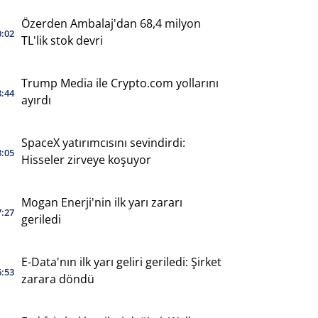
Özerden Ambalaj'dan 68,4 milyon
0:02
TL'lik stok devri
Trump Media ile Crypto.com yollarını
8:44
ayırdı
SpaceX yatırımcısını sevindirdi:
8:05
Hisseler zirveye koşuyor
Mogan Enerji'nin ilk yarı zararı
7:27
geriledi
E-Data'nın ilk yarı geliri geriledi: Şirket
6:53
zarara döndü