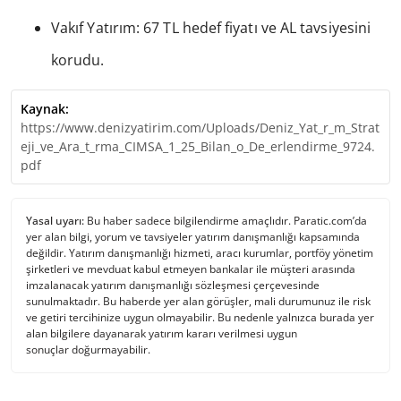
Vakıf Yatırım: 67 TL hedef fiyatı ve AL tavsiyesini
korudu.
Kaynak:
https://www.denizyatirim.com/Uploads/Deniz_Yat_r_m_Strat
eji_ve_Ara_t_rma_CIMSA_1_25_Bilan_o_De_erlendirme_9724.
pdf
Yasal uyarı:
Bu haber sadece bilgilendirme amaçlıdır. Paratic.com’da
yer alan bilgi, yorum ve tavsiyeler yatırım danışmanlığı kapsamında
değildir. Yatırım danışmanlığı hizmeti, aracı kurumlar, portföy yönetim
şirketleri ve mevduat kabul etmeyen bankalar ile müşteri arasında
imzalanacak yatırım danışmanlığı sözleşmesi çerçevesinde
sunulmaktadır. Bu haberde yer alan görüşler, mali durumunuz ile risk
ve getiri tercihinize uygun olmayabilir. Bu nedenle yalnızca burada yer
alan bilgilere dayanarak yatırım kararı verilmesi uygun
sonuçlar doğurmayabilir.