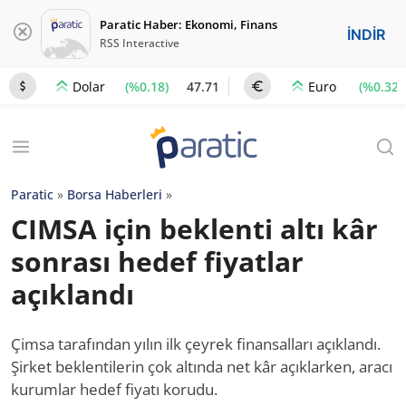
Paratic Haber: Ekonomi, Finans
İNDİR
RSS Interactive
(%0.18)
47.71
(%0.32)
Dolar
Euro
Paratic
»
Borsa Haberleri
»
CIMSA için beklenti altı kâr
sonrası hedef fiyatlar
açıklandı
Çimsa tarafından yılın ilk çeyrek finansalları açıklandı.
Şirket beklentilerin çok altında net kâr açıklarken, aracı
kurumlar hedef fiyatı korudu.