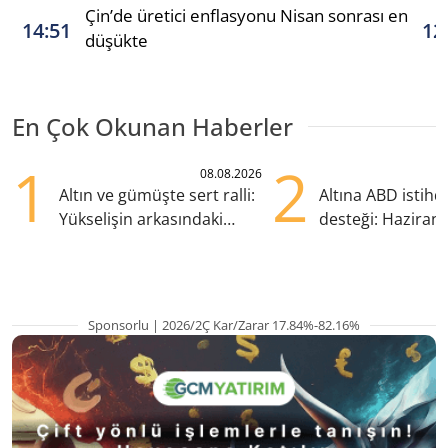
Çin’de üretici enflasyonu Nisan sonrası en
14:51
12
düşükte
En Çok Okunan Haberler
1
2
08.08.2026
Altın ve gümüşte sert ralli:
Altına ABD istih
Yükselişin arkasındaki
desteği: Haziran
kritik etkenler
yana en yüksek s
Sponsorlu | 2026/2Ç Kar/Zarar 17.84%-82.16%