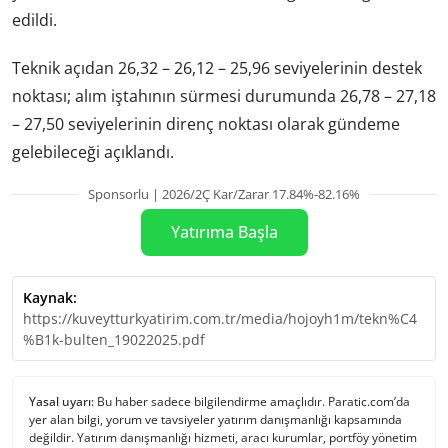
edildi.
Teknik açıdan 26,32 – 26,12 – 25,96 seviyelerinin destek
noktası; alım iştahının sürmesi durumunda 26,78 – 27,18
– 27,50 seviyelerinin direnç noktası olarak gündeme
gelebileceği açıklandı.
Sponsorlu | 2026/2Ç Kar/Zarar 17.84%-82.16%
Yatırıma Başla
Kaynak:
https://kuveytturkyatirim.com.tr/media/hojoyh1m/tekn%C4
%B1k-bulten_19022025.pdf
Yasal uyarı:
Bu haber sadece bilgilendirme amaçlıdır. Paratic.com’da
yer alan bilgi, yorum ve tavsiyeler yatırım danışmanlığı kapsamında
değildir. Yatırım danışmanlığı hizmeti, aracı kurumlar, portföy yönetim