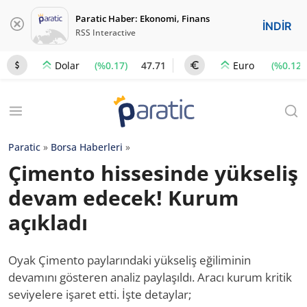
Paratic Haber: Ekonomi, Finans
İNDİR
RSS Interactive
(%0.17)
47.71
(%0.12)
Dolar
Euro
Paratic
»
Borsa Haberleri
»
Çimento hissesinde yükseliş
devam edecek! Kurum
açıkladı
Oyak Çimento paylarındaki yükseliş eğiliminin
devamını gösteren analiz paylaşıldı. Aracı kurum kritik
seviyelere işaret etti. İşte detaylar;