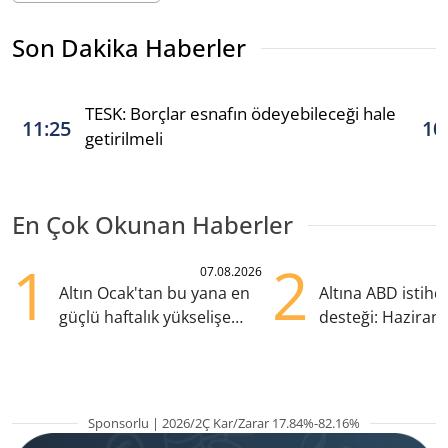
Son Dakika Haberler
TESK: Borçlar esnafın ödeyebileceği hale
11:25
10
getirilmeli
En Çok Okunan Haberler
1
2
07.08.2026
Altın Ocak'tan bu yana en
Altına ABD istih
güçlü haftalık yükselişe
desteği: Haziran
hazırlanıyor
yana en yüksek s
Sponsorlu | 2026/2Ç Kar/Zarar 17.84%-82.16%