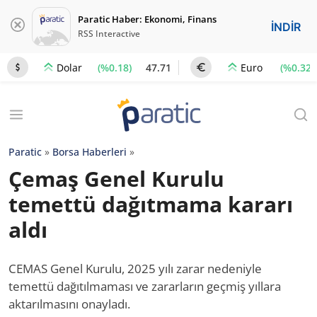
Paratic Haber: Ekonomi, Finans
İNDİR
RSS Interactive
(%0.18)
47.71
(%0.32)
Dolar
Euro
Paratic
»
Borsa Haberleri
»
Çemaş Genel Kurulu
temettü dağıtmama kararı
aldı
CEMAS Genel Kurulu, 2025 yılı zarar nedeniyle
temettü dağıtılmaması ve zararların geçmiş yıllara
aktarılmasını onayladı.