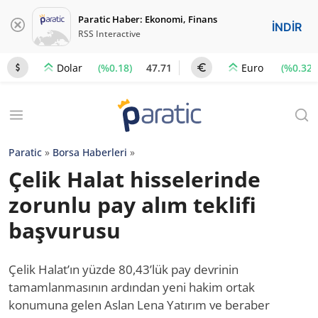
Paratic Haber: Ekonomi, Finans
İNDİR
RSS Interactive
(%0.18)
47.71
(%0.32)
Dolar
Euro
Paratic
»
Borsa Haberleri
»
Çelik Halat hisselerinde
zorunlu pay alım teklifi
başvurusu
Çelik Halat’ın yüzde 80,43’lük pay devrinin
tamamlanmasının ardından yeni hakim ortak
konumuna gelen Aslan Lena Yatırım ve beraber