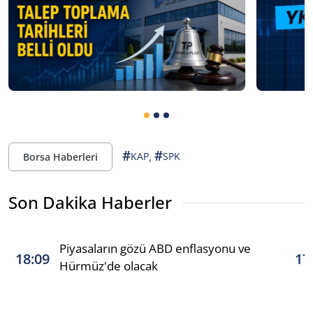
#
#
,
KAP
SPK
Borsa Haberleri
Son Dakika Haberler
Piyasaların gözü ABD enflasyonu ve
18:09
17
Hürmüz'de olacak