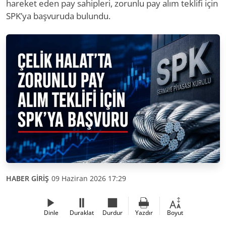
hareket eden pay sahipleri, zorunlu pay alım teklifi için
SPK’ya başvuruda bulundu.
HABER GİRİŞ
09 Haziran 2026 17:29
Dinle
Duraklat
Durdur
Yazdır
Boyut