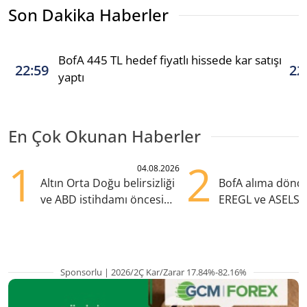
Son Dakika Haberler
BofA 445 TL hedef fiyatlı hissede kar satışı
22:59
22
yaptı
En Çok Okunan Haberler
1
2
04.08.2026
Altın Orta Doğu belirsizliği
BofA alıma dönd
ve ABD istihdamı öncesi
EREGL ve ASELS 
yükselişte
eklendi
Sponsorlu | 2026/2Ç Kar/Zarar 17.84%-82.16%