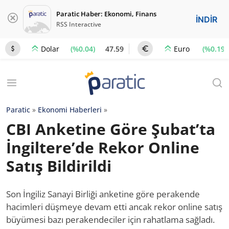
Paratic Haber: Ekonomi, Finans
İNDİR
RSS Interactive
(%0.04)
47.59
(%0.19)
Dolar
Euro
Paratic
»
Ekonomi Haberleri
»
CBI Anketine Göre Şubat’ta
İngiltere’de Rekor Online
Satış Bildirildi
Son İngiliz Sanayi Birliği anketine göre perakende
hacimleri düşmeye devam etti ancak rekor online satış
büyümesi bazı perakendeciler için rahatlama sağladı.