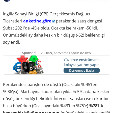
İngiliz Sanayi Birliği (CBI) Gerçekleşmiş Dağıtıcı
Ticaretleri
anketine göre
perakende satış dengesi
Şubat 2021’de -45’e oldu.
Ocak’ta ise rakam -50 idi
.
Önümüzdeki ay daha keskin bir düşüş (-62) beklendiği
söylendi.
Sponsorlu | 2026/2Ç Kar/Zarar 17.84%-82.16%
Yüzlerce enstrümana
kolayca yatırım yapın
Denemeye Başla
Perakende siparişleri de düştü (Ocak’taki %-45’ten
%-36’ya). Mart ayına kadar olan yılda %-59’la daha keskin
düşüş beklendiği belirtildi. İnternet satışları ise rekor bir
hızla büyürken (Ocak ayındaki %43’ten %75’e
) %78’lik
benzer bir büyüme oranının
önümüzdeki ay beklendiği