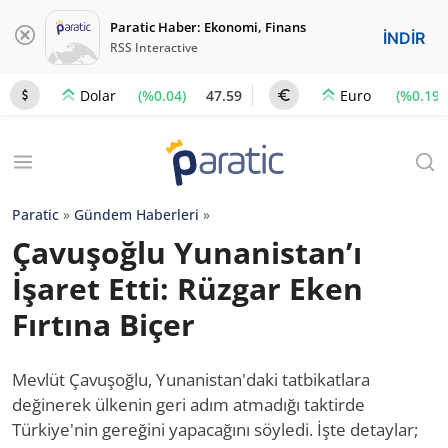
Paratic Haber: Ekonomi, Finans
İNDİR
RSS Interactive
(%0.04)
47.59
(%0.19)
Dolar
Euro
Paratic
»
Gündem Haberleri
»
Çavuşoğlu Yunanistan’ı
İşaret Etti: Rüzgar Eken
Fırtına Biçer
Mevlüt Çavuşoğlu, Yunanistan'daki tatbikatlara
değinerek ülkenin geri adım atmadığı taktirde
Türkiye'nin gereğini yapacağını söyledi. İşte detaylar;