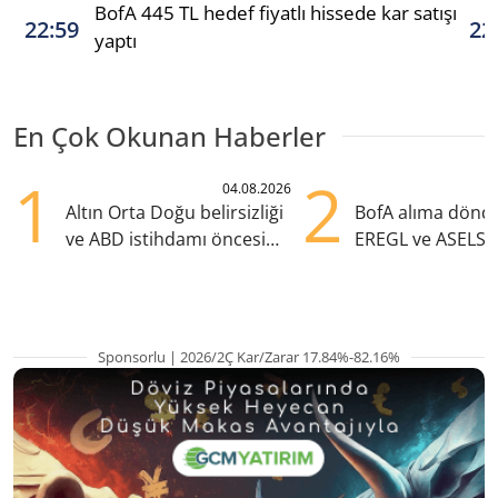
BofA 445 TL hedef fiyatlı hissede kar satışı
22:59
22
yaptı
En Çok Okunan Haberler
1
2
04.08.2026
Altın Orta Doğu belirsizliği
BofA alıma dönd
ve ABD istihdamı öncesi
EREGL ve ASELS 
yükselişte
eklendi
Sponsorlu | 2026/2Ç Kar/Zarar 17.84%-82.16%