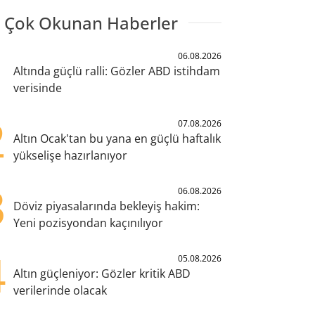
 Çok Okunan Haberler
1
06.08.2026
Altında güçlü ralli: Gözler ABD istihdam
verisinde
2
07.08.2026
Altın Ocak'tan bu yana en güçlü haftalık
yükselişe hazırlanıyor
3
06.08.2026
Döviz piyasalarında bekleyiş hakim:
Yeni pozisyondan kaçınılıyor
4
05.08.2026
Altın güçleniyor: Gözler kritik ABD
verilerinde olacak