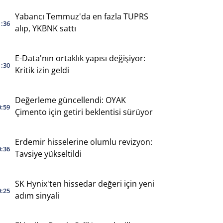
Yabancı Temmuz'da en fazla TUPRS
1:36
alıp, YKBNK sattı
E-Data'nın ortaklık yapısı değişiyor:
1:30
Kritik izin geldi
Değerleme güncellendi: OYAK
0:59
Çimento için getiri beklentisi sürüyor
Erdemir hisselerine olumlu revizyon:
0:36
Tavsiye yükseltildi
SK Hynix'ten hissedar değeri için yeni
0:25
adım sinyali