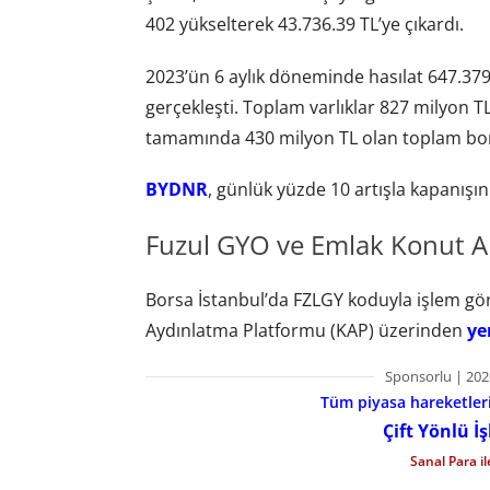
402 yükselterek 43.736.39 TL’ye çıkardı.
2023’ün 6 aylık döneminde hasılat 647.379.
gerçekleşti. Toplam varlıklar 827 milyon TL
tamamında 430 milyon TL olan toplam borç 
BYDNR
, günlük yüzde 10 artışla kapanışını
Fuzul GYO ve Emlak Konut A
Borsa İstanbul’da FZLGY koduyla işlem gö
Aydınlatma Platformu (KAP) üzerinden
ye
Sponsorlu | 202
Tüm piyasa hareketlerin
Çift Yönlü İ
Sanal Para i