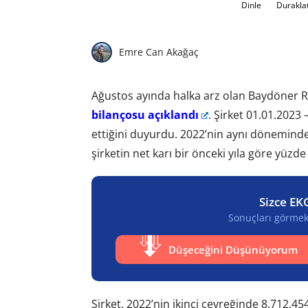
Dinle
Durakla
Emre Can Akağaç
Ağustos ayında halka arz olan Baydöner Res
bilançosu açıklandı
. Şirket 01.01.2023
ettiğini duyurdu. 2022’nin aynı döneminde
şirketin net karı bir önceki yıla göre yüzde
Sizce EK
Sonuçları görmek 
Düşeceğini Düşünüyorum
Şirket, 2022’nin ikinci çeyreğinde 8.712.4