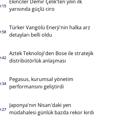
Ekinciler Demir Çelik'ten yılın ilk
0:15
yarısında güçlü ciro
Türker Vangölü Enerji'nin halka arz
9:58
detayları belli oldu
Aztek Teknoloji'den Bose ile stratejik
9:42
distribütörlük anlaşması
Pegasus, kurumsal yönetim
9:34
performansını geliştirdi
Japonya'nın Nisan'daki yen
9:27
müdahalesi günlük bazda rekor kırdı