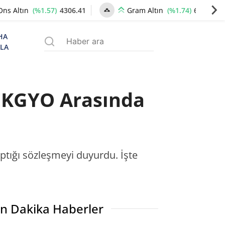
(%1.57)
4306.41
(%1.74)
6605.44
Ons Altın
Gram Altın
HA
ZLA
EKGYO Arasında
ptığı sözleşmeyi duyurdu. İşte
n Dakika Haberler