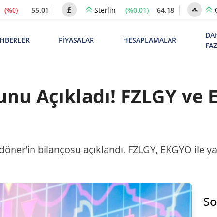
(%0)
55.01
(%0.01)
64.18
Sterlin
DA
HBERLER
PİYASALAR
HESAPLAMALAR
FA
nu Açıkladı! FZLGY ve 
öner’in bilançosu açıklandı. FZLGY, EKGYO ile ya
So