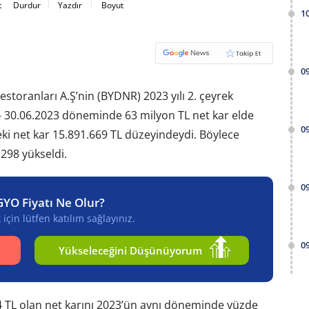
t
Durdur
Yazdır
Boyut
1
0
toranları A.Ş’nin (BYDNR) 2023 yılı 2. çeyrek
 – 30.06.2023 döneminde 63 milyon TL net kar elde
0
ki net kar 15.891.669 TL düzeyindeydi. Böylece
 298 yükseldi.
0
GYO Fiyatı Ne Olur?
için lütfen katılım sağlayınız.
0
Yükseleceğini Düşünüyorum
54 TL olan net karını 2023’ün aynı döneminde yüzde