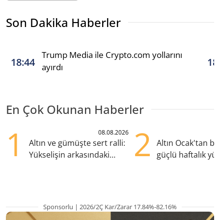
Son Dakika Haberler
Trump Media ile Crypto.com yollarını
18:44
18
ayırdı
En Çok Okunan Haberler
1
2
08.08.2026
Altın ve gümüşte sert ralli:
Altın Ocak'tan b
Yükselişin arkasındaki
güçlü haftalık yük
kritik etkenler
hazırlanıyor
Sponsorlu | 2026/2Ç Kar/Zarar 17.84%-82.16%