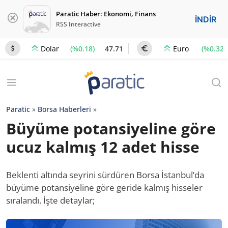
Paratic Haber: Ekonomi, Finans
İNDİR
RSS Interactive
(%0.18)
47.71
(%0.32)
Dolar
Euro
Paratic
»
Borsa Haberleri
»
Büyüme potansiyeline göre
ucuz kalmış 12 adet hisse
Beklenti altında seyrini sürdüren Borsa İstanbul’da
büyüme potansiyeline göre geride kalmış hisseler
sıralandı. İşte detaylar;