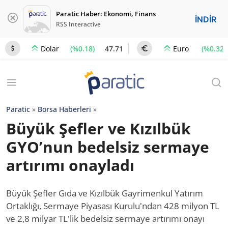
Paratic Haber: Ekonomi, Finans
İNDİR
RSS Interactive
(%0.18)
47.71
(%0.32)
Dolar
Euro
Paratic
»
Borsa Haberleri
»
Büyük Şefler ve Kızılbük
GYO’nun bedelsiz sermaye
artırımı onayladı
Büyük Şefler Gıda ve Kızılbük Gayrimenkul Yatırım
Ortaklığı, Sermaye Piyasası Kurulu'ndan 428 milyon TL
ve 2,8 milyar TL'lik bedelsiz sermaye artırımı onayı