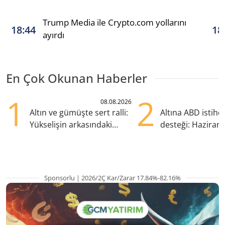
Trump Media ile Crypto.com yollarını
18:44
18
ayırdı
En Çok Okunan Haberler
1
2
08.08.2026
Altın ve gümüşte sert ralli:
Altına ABD istih
Yükselişin arkasındaki
desteği: Haziran
kritik etkenler
yana en yüksek s
Sponsorlu | 2026/2Ç Kar/Zarar 17.84%-82.16%