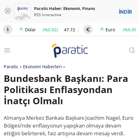
Paratic Haber: Ekonomi, Finans
İNDİR
RSS Interactive
(%0.02)
47.72
(%0.05)
Dolar
Euro
Paratic
»
Ekonomi Haberleri
»
Bundesbank Başkanı: Para
Politikası Enflasyondan
İnatçı Olmalı
Almanya Merkez Bankası Başkanı Joachim Nagel, Euro
Bölgesi’nde enflasyonun yapışkan olmaya devam
ettiğini belirterek, faiz artışına devam mesajı verdi.