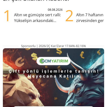
1
2
08.08.2026
Altın ve gümüşte sert ralli:
Altın 7 haftanın
Yükselişin arkasındaki
zirvesinden geril
kritik etkenler
Gözler ABD enfl
Sponsorlu | 2026/2Ç Kar/Zarar 17.84%-82.16%