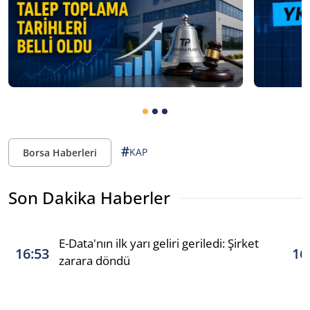
#
KAP
Borsa Haberleri
Son Dakika Haberler
E-Data'nın ilk yarı geliri geriledi: Şirket
16:53
16
zarara döndü