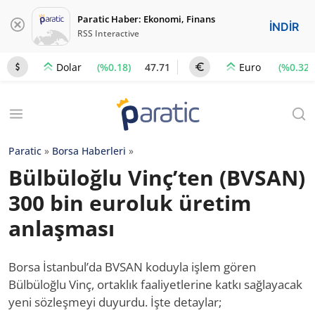
Paratic Haber: Ekonomi, Finans
İNDİR
RSS Interactive
(%0.18)
47.71
(%0.32)
Dolar
Euro
Paratic
»
Borsa Haberleri
»
Bülbüloğlu Vinç’ten (BVSAN)
300 bin euroluk üretim
anlaşması
Borsa İstanbul’da BVSAN koduyla işlem gören
Bülbüloğlu Vinç, ortaklık faaliyetlerine katkı sağlayacak
yeni sözleşmeyi duyurdu. İşte detaylar;