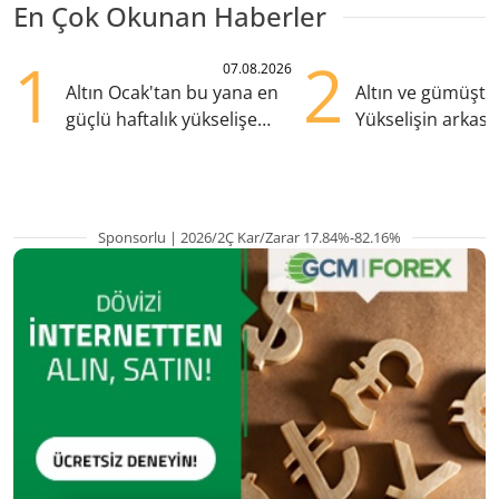
En Çok Okunan Haberler
1
2
07.08.2026
Altın Ocak'tan bu yana en
Altın ve gümüşte s
güçlü haftalık yükselişe
Yükselişin arkası
hazırlanıyor
kritik etkenler
Sponsorlu | 2026/2Ç Kar/Zarar 17.84%-82.16%