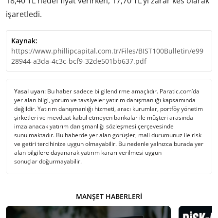
18,40 TL hedef fiyat verirken, 17,70 TL’yi zarar kes olarak
işaretledi.
Kaynak:
https://www.phillipcapital.com.tr/Files/BIST100Bulletin/e99
28944-a3da-4c3c-bcf9-32de501bb637.pdf
Yasal uyarı:
Bu haber sadece bilgilendirme amaçlıdır. Paratic.com’da
yer alan bilgi, yorum ve tavsiyeler yatırım danışmanlığı kapsamında
değildir. Yatırım danışmanlığı hizmeti, aracı kurumlar, portföy yönetim
şirketleri ve mevduat kabul etmeyen bankalar ile müşteri arasında
imzalanacak yatırım danışmanlığı sözleşmesi çerçevesinde
sunulmaktadır. Bu haberde yer alan görüşler, mali durumunuz ile risk
ve getiri tercihinize uygun olmayabilir. Bu nedenle yalnızca burada yer
alan bilgilere dayanarak yatırım kararı verilmesi uygun
sonuçlar doğurmayabilir.
MANŞET HABERLERI