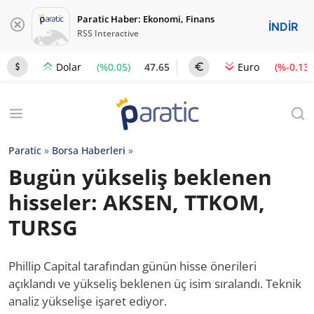
Paratic Haber: Ekonomi, Finans
İNDİR
RSS Interactive
(%0.05)
47.65
(%-0.13)
Dolar
Euro
Paratic
»
Borsa Haberleri
»
Bugün yükseliş beklenen
hisseler: AKSEN, TTKOM,
TURSG
Phillip Capital tarafından günün hisse önerileri
açıklandı ve yükseliş beklenen üç isim sıralandı. Teknik
analiz yükselişe işaret ediyor.