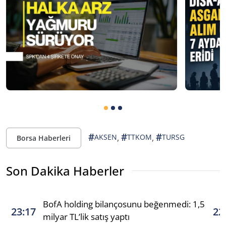
#
#
#
,
,
AKSEN
TTKOM
TURSG
Borsa Haberleri
Son Dakika Haberler
BofA holding bilançosunu beğenmedi: 1,5
23:17
22
milyar TL’lik satış yaptı