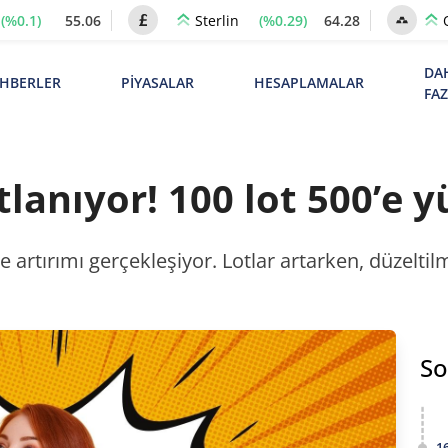
(%0.1)
55.06
(%0.29)
64.28
Sterlin
DA
HBERLER
PİYASALAR
HESAPLAMALAR
FA
lanıyor! 100 lot 500’e y
artırımı gerçekleşiyor. Lotlar artarken, düzeltilmiş
So
1