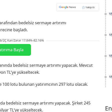
1
arafından bedelsiz sermaye artırımı
ürecine başladı.
1
6/2Ç Kar/Zarar 17.84%-82.16%
atırıma Başla
1
anında bedelsiz sermaye artırımı yapacak. Mevcut
on TL’ye yükseltecek.
1
100 lotu bulunan yatırımcının 297 lotu olacak.
a bedelsiz sermaye artırımı yapacak. Şirket 245
En
lyar TL’ye yükseltecek.