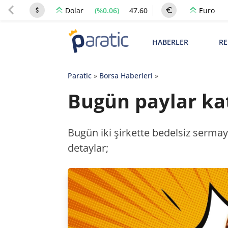
(%0.06)
47.60
Dolar
Euro
HABERLER
RE
Paratic
»
Borsa Haberleri
»
Bugün paylar kat
Bugün iki şirkette bedelsiz sermaye 
detaylar;