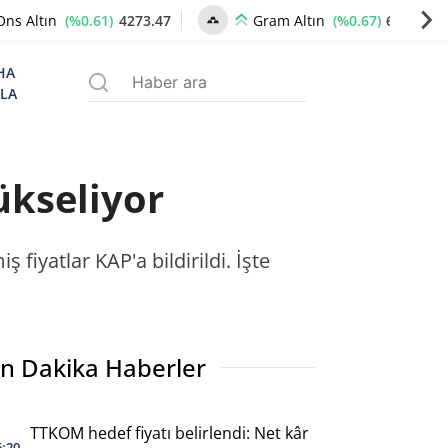
(%0.61)
4273.47
(%0.67)
6539.83
Ons Altın
Gram Altın
HA
ZLA
ükseliyor
 fiyatlar KAP'a bildirildi. İşte
n Dakika Haberler
TTKOM hedef fiyatı belirlendi: Net kâr
6:20