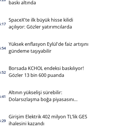
baskı altında
SpaceX'te ilk büyük hisse kilidi
6:17
açılıyor: Gözler yatırımcılarda
Yüksek enflasyon Eylül'de faiz artışını
5:54
gündeme taşıyabilir
Borsada KCHOL endeksi baskılıyor!
5:52
Gözler 13 bin 600 puanda
Altının yükselişi sürebilir:
5:41
Dolarsızlaşma boğa piyasasını
destekliyor
Girişim Elektrik 402 milyon TL’lik GES
5:29
ihalesini kazandı