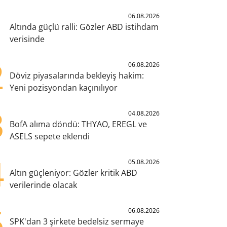
1
06.08.2026
Altında güçlü ralli: Gözler ABD istihdam
verisinde
2
06.08.2026
Döviz piyasalarında bekleyiş hakim:
Yeni pozisyondan kaçınılıyor
3
04.08.2026
BofA alıma döndü: THYAO, EREGL ve
ASELS sepete eklendi
4
05.08.2026
Altın güçleniyor: Gözler kritik ABD
verilerinde olacak
5
06.08.2026
SPK'dan 3 şirkete bedelsiz sermaye