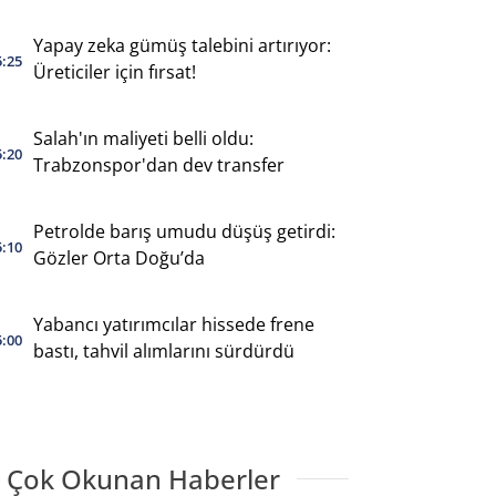
Yapay zeka gümüş talebini artırıyor:
5:25
Üreticiler için fırsat!
Salah'ın maliyeti belli oldu:
5:20
Trabzonspor'dan dev transfer
Petrolde barış umudu düşüş getirdi:
5:10
Gözler Orta Doğu’da
Yabancı yatırımcılar hissede frene
5:00
bastı, tahvil alımlarını sürdürdü
 Çok Okunan Haberler