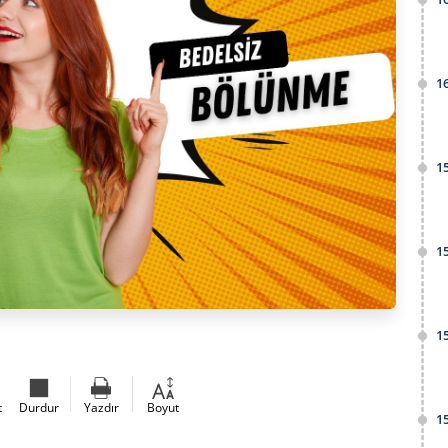
1
1
1
1
t
Durdur
Yazdır
Boyut
1