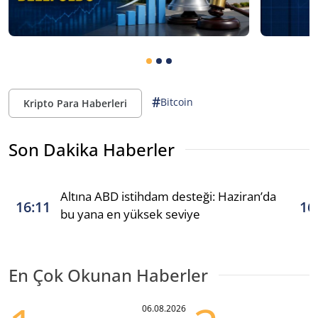
#
Bitcoin
Kripto Para Haberleri
Son Dakika Haberler
Altına ABD istihdam desteği: Haziran’da
16:11
16
bu yana en yüksek seviye
En Çok Okunan Haberler
06.08.2026