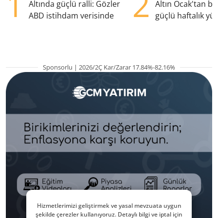
1
2
Altında güçlü ralli: Gözler
Altın Ocak'tan b
ABD istihdam verisinde
güçlü haftalık yük
hazırlanıyor
Sponsorlu | 2026/2Ç Kar/Zarar 17.84%-82.16%
Hizmetlerimizi geliştirmek ve yasal mevzuata uygun
şekilde çerezler kullanıyoruz. Detaylı bilgi ve iptal için