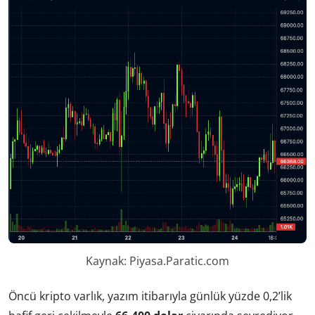
Kaynak: Piyasa.Paratic.com
Öncü kripto varlık, yazım itibarıyla günlük yüzde 0,2’lik