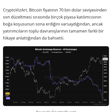
CryptoVizArt, Bitcoin fiyatının 70 bin dolar seviyesinden
son düzeltmesi sırasında birçok piyasa katılımcısının
boğa koşusunun sona erdiğini varsaydığından, ancak
yatırımcıların toplu davranışlarının tamamen farklı bir
hikaye anlattığından da bahsetti.