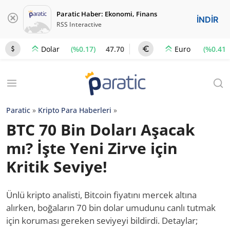
Paratic Haber: Ekonomi, Finans
İNDİR
RSS Interactive
(%0.17)
47.70
(%0.41)
Dolar
Euro
Paratic
»
Kripto Para Haberleri
»
BTC 70 Bin Doları Aşacak
mı? İşte Yeni Zirve için
Kritik Seviye!
Ünlü kripto analisti, Bitcoin fiyatını mercek altına
alırken, boğaların 70 bin dolar umudunu canlı tutmak
için koruması gereken seviyeyi bildirdi. Detaylar;