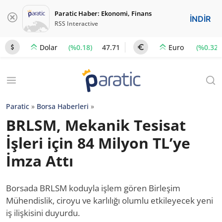
Paratic Haber: Ekonomi, Finans
İNDİR
RSS Interactive
(%0.18)
47.71
(%0.32)
Dolar
Euro
Paratic
»
Borsa Haberleri
»
BRLSM, Mekanik Tesisat
İşleri için 84 Milyon TL’ye
İmza Attı
Borsada BRLSM koduyla işlem gören Birleşim
Mühendislik, ciroyu ve karlılığı olumlu etkileyecek yeni
iş ilişkisini duyurdu.