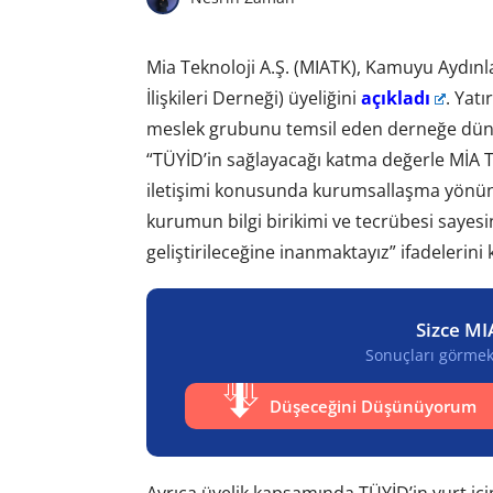
Mia Teknoloji A.Ş. (MIATK), Kamuyu Aydın
İlişkileri Derneği) üyeliğini
açıkladı
. Yat
meslek grubunu temsil eden derneğe dün i
“TÜYİD’in sağlayacağı katma değerle MİA Tek
iletişimi konusunda kurumsallaşma yönün
kurumun bilgi birikimi ve tecrübesi sayesi
geliştirileceğine inanmaktayız” ifadelerini 
Sizce MI
Sonuçları görmek 
Düşeceğini Düşünüyorum