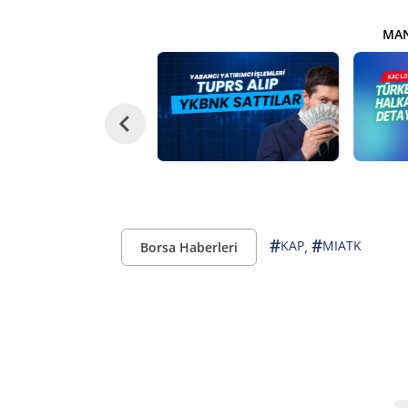
MAN
#
#
,
KAP
MIATK
Borsa Haberleri