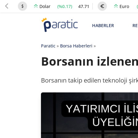
(%0.17)
47.71
Dolar
Euro
HABERLER
RE
Paratic
»
Borsa Haberleri
»
Borsanın izlenen
Borsanın takip edilen teknoloji şir