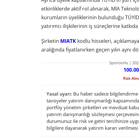
Ayrıca üyelik kapsamında TÜYİD’in yurt iç
etkinliklerde aktif rol alınarak, MİA Teknol
kurumların üyeliklerinin bulunduğu TÜYİD a
yatırımcı ilişkilerinin iş süreçlerine katk
Şirketin
MIATK
kodlu hisseleri, açıklamaya
aralığında fiyatlanırken geçen yılın aynı 
Sponsorlu | 202
100.00
Risk Al
Yasal uyarı:
Bu haber sadece bilgilendirme a
tavsiyeler yatırım danışmanlığı kapsamında 
portföy yönetim şirketleri ve mevduat kabu
yatırım danışmanlığı sözleşmesi çerçevesin
durumunuz ile risk ve getiri tercihinize uy
bilgilere dayanarak yatırım kararı verilmes