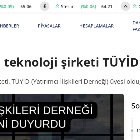
(%0.09)
55.06
(%0.06)
64.21
Sterlin
DA
HBERLER
PİYASALAR
HESAPLAMALAR
FA
 teknoloji şirketi TÜYİD
keti, TÜYİD (Yatırımcı İlişkileri Derneği) üyesi o
So
1