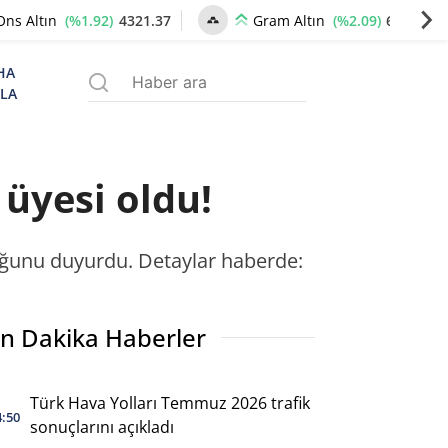
(%1.92)
4321.37
(%2.09)
6628.42
Ons Altın
Gram Altın
HA
ZLA
 üyesi oldu!
lduğunu duyurdu. Detaylar haberde:
n Dakika Haberler
Türk Hava Yolları Temmuz 2026 trafik
4:50
sonuçlarını açıkladı