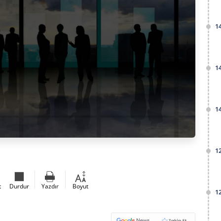
1
1
1
1
t
Durdur
Yazdır
Boyut
1