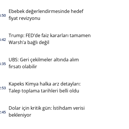
Ebebek değerlendirmesinde hedef
4:50
fiyat revizyonu
Trump: FED’de faiz kararları tamamen
4:42
Warsh’a bağlı değil
UBS: Geri çekilmeler altında alım
4:35
fırsatı olabilir
Kapeks Kimya halka arz detayları:
2:53
Talep toplama tarihleri belli oldu
Dolar için kritik gün: İstihdam verisi
2:45
bekleniyor