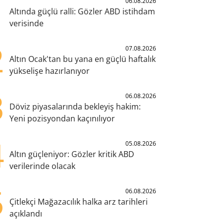
1
06.08.2026
Altında güçlü ralli: Gözler ABD istihdam
verisinde
2
07.08.2026
Altın Ocak'tan bu yana en güçlü haftalık
yükselişe hazırlanıyor
3
06.08.2026
Döviz piyasalarında bekleyiş hakim:
Yeni pozisyondan kaçınılıyor
4
05.08.2026
Altın güçleniyor: Gözler kritik ABD
verilerinde olacak
5
06.08.2026
Çitlekçi Mağazacılık halka arz tarihleri
açıklandı