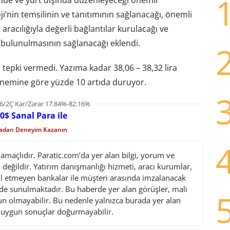
inde ve yurt dışında düzenleyeceği önemli
oji’nin temsilinin ve tanıtımının sağlanacağı, önemli
racılığıyla değerli bağlantılar kurulacağı ve
ıda bulunulmasının sağlanacağı eklendi.
 tepki vermedi. Yazıma kadar 38,06 – 38,32 lira
dönemine göre yüzde 10 artıda duruyor.
6/2Ç Kar/Zarar 17.84%-82.16%
0$ Sanal Para ile
madan Deneyim Kazanın
maçlıdır. Paratic.com’da yer alan bilgi, yorum ve
değildir. Yatırım danışmanlığı hizmeti, aracı kurumlar,
l etmeyen bankalar ile müşteri arasında imzalanacak
de sunulmaktadır. Bu haberde yer alan görüşler, mali
gun olmayabilir. Bu nedenle yalnızca burada yer alan
i uygun sonuçlar doğurmayabilir.