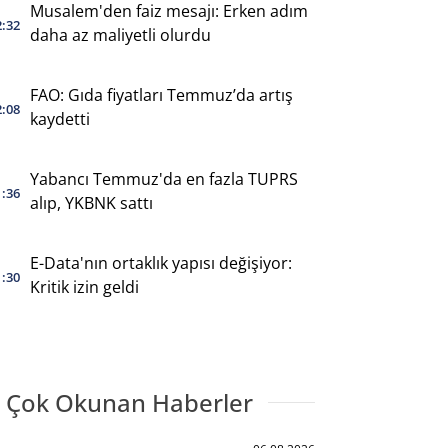
Musalem'den faiz mesajı: Erken adım
2:32
daha az maliyetli olurdu
FAO: Gıda fiyatları Temmuz’da artış
2:08
kaydetti
Yabancı Temmuz'da en fazla TUPRS
1:36
alıp, YKBNK sattı
E-Data'nın ortaklık yapısı değişiyor:
1:30
Kritik izin geldi
 Çok Okunan Haberler