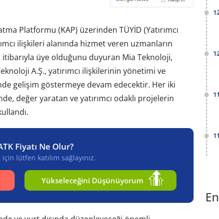
1
latma Platformu (KAP) üzerinden TÜYİD (Yatırımcı
ırımcı ilişkileri alanında hizmet veren uzmanların
1
tibarıyla üye olduğunu duyuran Mia Teknoloji,
noloji A.Ş., yatırımcı ilişkilerinin yönetimi ve
de gelişim göstermeye devam edecektir. Her iki
1
nde, değer yaratan ve yatırımcı odaklı projelerin
kullandı.
1
ATK Fiyatı Ne Olur?
için lütfen katılım sağlayınız.
Yükseleceğini Düşünüyorum
En