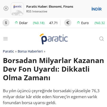
Paratic Haber: Ekonomi, Finans
İNDİR
RSS Interactive
(%0.18)
47.71
(%0.32)
Dolar
Euro
Paratic
»
Borsa Haberleri
»
Borsadan Milyarlar Kazanan
Dev Fon Uyardı: Dikkatli
Olma Zamanı
Bu yılın üçüncü çeyreğinde borsadaki yükselişle 76,3
milyar dolar kâr elde eden Norveç’in egemen varlık
fonundan borsa uyarısı geldi.