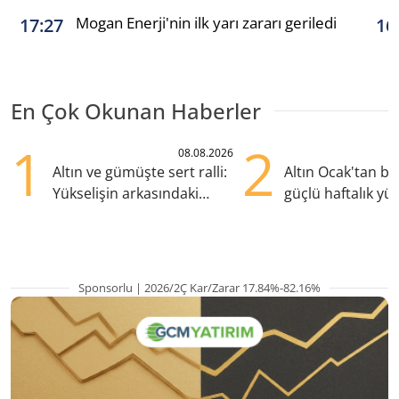
Mogan Enerji'nin ilk yarı zararı geriledi
17:27
16
En Çok Okunan Haberler
1
2
08.08.2026
Altın ve gümüşte sert ralli:
Altın Ocak'tan b
Yükselişin arkasındaki
güçlü haftalık yük
kritik etkenler
hazırlanıyor
Sponsorlu | 2026/2Ç Kar/Zarar 17.84%-82.16%