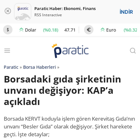
Paratic Haber: Ekonomi, Finans
İNDİR
RSS Interactive
(%0.18)
47.71
(%0.32)
Dolar
Euro
Paratic
»
Borsa Haberleri
»
Borsadaki gıda şirketinin
unvanı değişiyor: KAP’a
açıkladı
Borsada KERVT koduyla işlem gören Kerevitaş Gıda’nın
unvanı “Besler Gıda” olarak değişiyor. Şirket harekete
geçti. İşte detaylar;