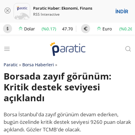
Paratic Haber: Ekonomi, Finans
İNDİR
RSS Interactive
(%0.17)
47.70
(%0.26)
Dolar
Euro
Paratic
»
Borsa Haberleri
»
Borsada zayıf görünüm:
Kritik destek seviyesi
açıklandı
Borsa İstanbul'da zayıf görünüm devam ederken,
bugün özelinde kritik destek seviyesi 9260 puan olarak
açıklandı. Gözler TCMB'de olacak.