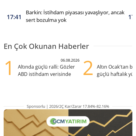
Barkin: İstihdam piyasası yavaşlıyor, ancak
17:41
17
sert bozulma yok
En Çok Okunan Haberler
1
2
06.08.2026
Altında güçlü ralli: Gözler
Altın Ocak'tan b
ABD istihdam verisinde
güçlü haftalık yük
hazırlanıyor
Sponsorlu | 2026/2Ç Kar/Zarar 17.84%-82.16%