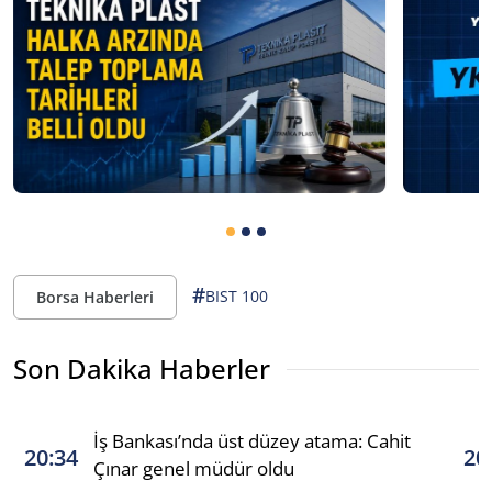
#
BIST 100
Borsa Haberleri
Son Dakika Haberler
İş Bankası’nda üst düzey atama: Cahit
20:34
20
Çınar genel müdür oldu