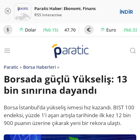
Paratic Haber: Ekonomi, Finans
İNDİR
RSS Interactive
(%0.15)
47.70
(%0.33)
Dolar
Euro
Paratic
»
Borsa Haberleri
»
Borsada güçlü Yükseliş: 13
bin sınırına dayandı
Borsa İstanbul’da yükseliş ivmesi hız kazandı. BIST 100
endeksi, yüzde 1’i aşan artışla tarihinde ilk kez 12 bin
900 puanın üzerine çıkarak yeni bir rekora ulaştı.