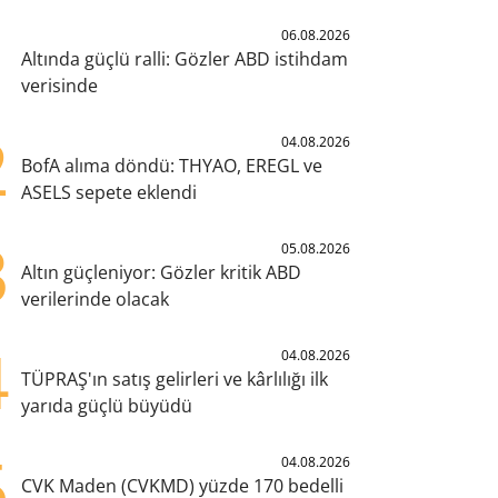
1
06.08.2026
Altında güçlü ralli: Gözler ABD istihdam
verisinde
2
04.08.2026
BofA alıma döndü: THYAO, EREGL ve
ASELS sepete eklendi
3
05.08.2026
Altın güçleniyor: Gözler kritik ABD
verilerinde olacak
4
04.08.2026
TÜPRAŞ'ın satış gelirleri ve kârlılığı ilk
yarıda güçlü büyüdü
5
04.08.2026
CVK Maden (CVKMD) yüzde 170 bedelli