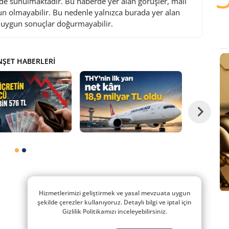
de sunulmaktadır. Bu haberde yer alan görüşler, mali
gun olmayabilir. Bu nedenle yalnızca burada yer alan
i uygun sonuçlar doğurmayabilir.
ŞET HABERLERI
Hizmetlerimizi geliştirmek ve yasal mevzuata uygun
şekilde çerezler kullanıyoruz. Detaylı bilgi ve iptal için
Gizlilik Politikamızı inceleyebilirsiniz.