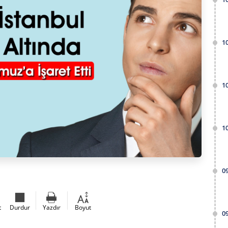
1
1
1
0
t
Durdur
Yazdır
Boyut
0