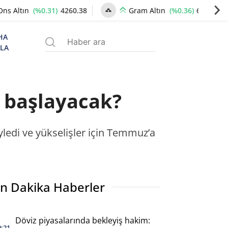
(%0.31)
4260.38
(%0.36)
6519.75
Ons Altın
Gram Altın
HA
ZLA
 başlayacak?
edi ve yükselişler için Temmuz’a
n Dakika Haberler
Döviz piyasalarında bekleyiş hakim:
0:21