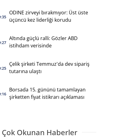
ODINE zirveyi bırakmıyor: Üst üste
9:35
üçüncü kez liderliği korudu
Altında güçlü ralli: Gözler ABD
9:27
istihdam verisinde
Çelik şirketi Temmuz'da dev sipariş
9:25
tutarına ulaştı
Borsada 15. gününü tamamlayan
9:16
şirketten fiyat istikrarı açıklaması
 Çok Okunan Haberler