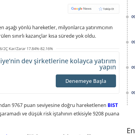
0
 aşağı yönlü hareketler, milyonlarca yatırımcının
rülen sınırlı kazançlar kısa sürede yok oldu.
0
6/2Ç Kar/Zarar 17.84%-82.16%
iye’nin dev şirketlerine
kolayca yatırım
yapın
0
Denemeye Başla
0
dından 9767 puan seviyesine doğru hareketlenen
BIST
ramadı ve düşük risk iştahının etkisiyle 9208 puana
En