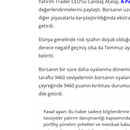
Yatırım Trader CEO’su Candaş Atalay,
A P
değerlendirmelerini paylaştı. Borsanın uz
diğer piyasalarla karşılaştırıldığında eks
getirdi.
Dünya genelinde risk iştahın düşük olduğu
derece negatif geçmiş olsa da Temmuz ayı i
belirtti.
Borsanın bir süre daha oyalanma dönemind
tarafta 9460 seviyelerinin borsanın oyalan
çeyreğinde 9460 puanın kırılması durumund
dile getirdi.
Yasal uyarı:
Bu haber sadece bilgilendirme a
tavsiyeler yatırım danışmanlığı kapsamında 
portföy yönetim şirketleri ve mevduat kabu