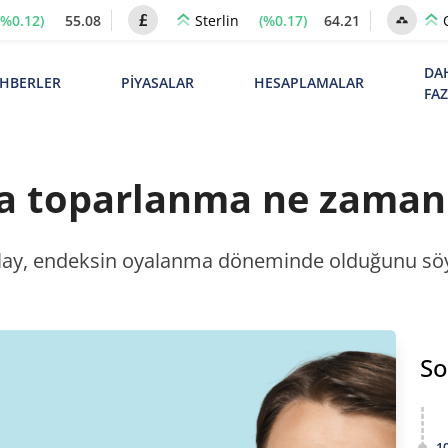
(%0.12)
55.08
(%0.17)
64.21
Sterlin
DA
HBERLER
PİYASALAR
HESAPLAMALAR
FA
da toparlanma ne zaman
lay, endeksin oyalanma döneminde olduğunu söyl
So
1