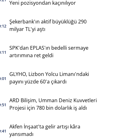
Yeni pozisyondan kaçınılıyor
Şekerbank'ın aktif büyüklüğü 290
0:12
milyar TL'yi aştı
SPK'dan EPLAS'ın bedelli sermaye
0:11
artırımına ret geldi
GLYHO, Lizbon Yolcu Limanı'ndaki
0:01
payını yüzde 60'a çıkardı
ARD Bilişim, Umman Deniz Kuvvetleri
9:51
Projesi için 780 bin dolarlık iş aldı
Akfen İnşaat'ta gelir artışı kâra
9:41
yansımadı