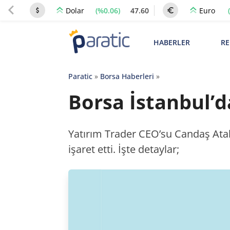
(%0.06)
47.60
Dolar
Euro
HABERLER
RE
Paratic
»
Borsa Haberleri
»
Borsa İstanbul’
Yatırım Trader CEO’su Candaş Ata
işaret etti. İşte detaylar;