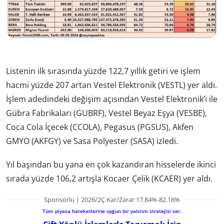
Listenin ilk sırasında yüzde 122,7 yıllık getiri ve işlem
hacmi yüzde 207 artan Vestel Elektronik (VESTL) yer aldı.
İşlem adedindeki değişim açısından Vestel Elektronik’i ile
Gübra Fabrikaları (GUBRF), Vestel Beyaz Eşya (VESBE),
Coca Cola İçecek (CCOLA), Pegasus (PGSUS), Akfen
GMYO (AKFGY) ve Sasa Polyester (SASA) izledi.
Yıl başından bu yana en çok kazandıran hisselerde ikinci
sırada yüzde 106,2 artışla Kocaer Çelik (KCAER) yer aldı.
Sponsorlu | 2026/2Ç Kar/Zarar 17.84%-82.16%
Tüm piyasa hareketlerine uygun bir yatırım stratejisi var.