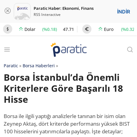
Paratic Haber: Ekonomi, Finans
İNDİR
RSS Interactive
(%0.18)
47.71
(%0.32)
Dolar
Euro
Paratic
»
Borsa Haberleri
»
Borsa İstanbul’da Önemli
Kriterlere Göre Başarılı 18
Hisse
Borsa ile ilgili yaptığı analizlerle tanınan bir isim olan
Zeynep Aktaş, dört kriterde performansı yüksek BIST
100 hisselerini yatırımcılarla paylaştı. İşte detaylar;