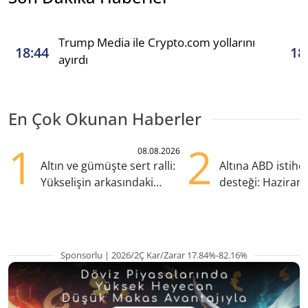
Trump Media ile Crypto.com yollarını
18:44
18
ayırdı
En Çok Okunan Haberler
1
2
08.08.2026
Altın ve gümüşte sert ralli:
Altına ABD istih
Yükselişin arkasındaki
desteği: Haziran
kritik etkenler
yana en yüksek s
Sponsorlu | 2026/2Ç Kar/Zarar 17.84%-82.16%