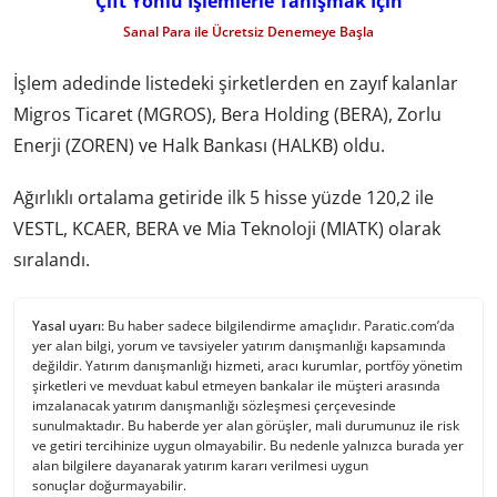
Çift Yönlü İşlemlerle Tanışmak İçin
Sanal Para ile Ücretsiz Denemeye Başla
İşlem adedinde listedeki şirketlerden en zayıf kalanlar
Migros Ticaret (MGROS), Bera Holding (BERA), Zorlu
Enerji (ZOREN) ve Halk Bankası (HALKB) oldu.
Ağırlıklı ortalama getiride ilk 5 hisse yüzde 120,2 ile
VESTL, KCAER, BERA ve Mia Teknoloji (MIATK) olarak
sıralandı.
Yasal uyarı:
Bu haber sadece bilgilendirme amaçlıdır. Paratic.com’da
yer alan bilgi, yorum ve tavsiyeler yatırım danışmanlığı kapsamında
değildir. Yatırım danışmanlığı hizmeti, aracı kurumlar, portföy yönetim
şirketleri ve mevduat kabul etmeyen bankalar ile müşteri arasında
imzalanacak yatırım danışmanlığı sözleşmesi çerçevesinde
sunulmaktadır. Bu haberde yer alan görüşler, mali durumunuz ile risk
ve getiri tercihinize uygun olmayabilir. Bu nedenle yalnızca burada yer
alan bilgilere dayanarak yatırım kararı verilmesi uygun
sonuçlar doğurmayabilir.