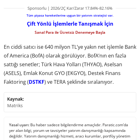
Sponsorlu | 2026/2Ç Kar/Zarar 17.84%-82.16%
Tüm piyasa hareketlerine uygun bir yatırım stratejisi var.
Çift Yönlü İşlemlerle Tanışmak İçin
Sanal Para ile Ücretsiz Denemeye Başla
En ciddi satıcı ise 640 milyon TL’ye yakın net işlemle Bank
of America (BofA) olarak görülüyor. BofA’nın en fazla
sattığı senetler; Türk Hava Yolları (THYAO), Aselsan
(ASELS), Emlak Konut GYO (EKGYO), Destek Finans
Faktoring (
DSTKF
) ve TERA şeklinde sıralanıyor.
Kaynak:
Matriks
Yasal uyarı:
Bu haber sadece bilgilendirme amaçlıdır. Paratic.com’da
yer alan bilgi, yorum ve tavsiyeler yatırım danışmanlığı kapsamında
değildir. Yatırım danışmanlığı hizmeti, aracı kurumlar, portföy yönetim