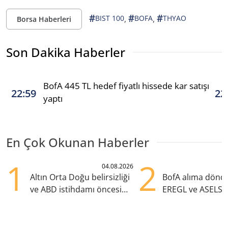
#
#
#
,
,
BIST 100
BOFA
THYAO
Borsa Haberleri
Son Dakika Haberler
BofA 445 TL hedef fiyatlı hissede kar satışı
22:59
22
yaptı
En Çok Okunan Haberler
1
2
04.08.2026
Altın Orta Doğu belirsizliği
BofA alıma dönd
ve ABD istihdamı öncesi
EREGL ve ASELS 
yükselişte
eklendi