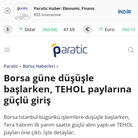
Paratic Haber: Ekonomi, Finans
İNDİR
RSS Interactive
(%0.04)
47.59
(%0.19)
Dolar
Euro
Paratic
»
Borsa Haberleri
»
Borsa güne düşüşle
başlarken, TEHOL paylarına
güçlü giriş
Borsa İstanbul bugünkü işlemlere düşüşle başlarken,
Tera Yatırım ilk yarım saatte güçlü alım yaptı ve TEHOL
payları öne çıktı. İşte detaylar;