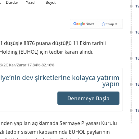
t
Durdur
Yazdır
Boyut
1
1
 1 düşüşle 8876 puana düştüğü 11 Ekim tarihli
olding (EUHOL) için tedbir kararı alındı.
1
6/2Ç Kar/Zarar 17.84%-82.16%
iye’nin dev şirketlerine
kolayca yatırım
yapın
1
Denemeye Başla
1
nden yapılan açıklamada Sermaye Piyasası Kurulu
bazlı tedbir sistemi kapsamında EUHOL paylarının