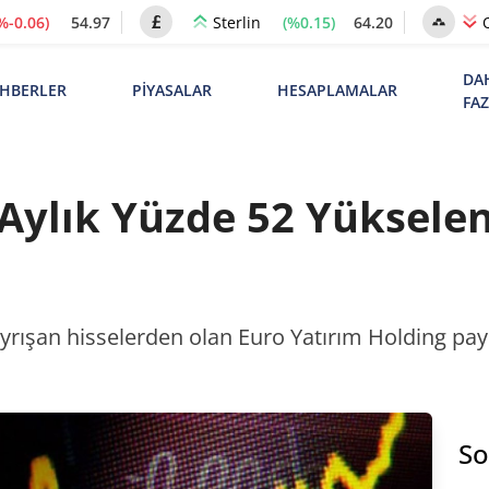
%-0.06)
54.97
(%0.15)
64.20
Sterlin
DA
HBERLER
PİYASALAR
HESAPLAMALAR
FA
Aylık Yüzde 52 Yükselen
yrışan hisselerden olan Euro Yatırım Holding paylar
So