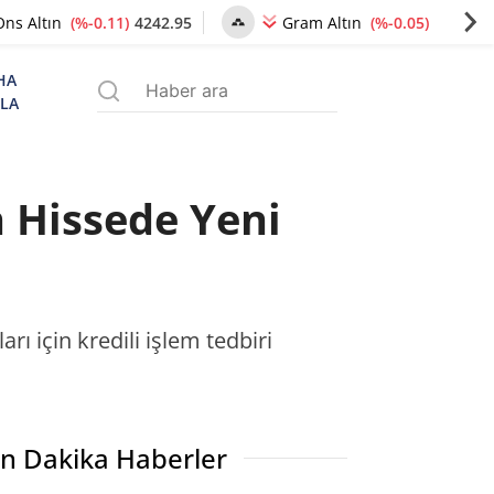
(%-0.11)
4242.95
(%-0.05)
6492.84
Ons Altın
Gram Altın
HA
ZLA
 Hissede Yeni
ı için kredili işlem tedbiri
n Dakika Haberler