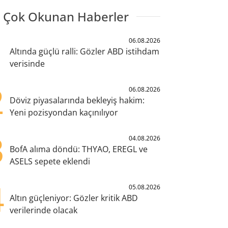
 Çok Okunan Haberler
1
06.08.2026
Altında güçlü ralli: Gözler ABD istihdam
verisinde
2
06.08.2026
Döviz piyasalarında bekleyiş hakim:
Yeni pozisyondan kaçınılıyor
3
04.08.2026
BofA alıma döndü: THYAO, EREGL ve
ASELS sepete eklendi
4
05.08.2026
Altın güçleniyor: Gözler kritik ABD
verilerinde olacak