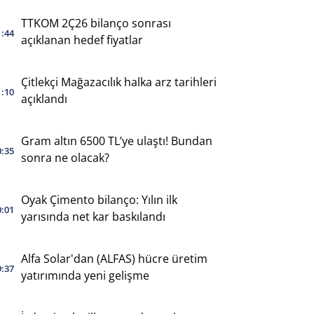
TTKOM 2Ç26 bilanço sonrası
1:44
açıklanan hedef fiyatlar
Çitlekçi Mağazacılık halka arz tarihleri
1:10
açıklandı
Gram altın 6500 TL’ye ulaştı! Bundan
0:35
sonra ne olacak?
Oyak Çimento bilanço: Yılın ilk
0:01
yarısında net kar baskılandı
Alfa Solar'dan (ALFAS) hücre üretim
9:37
yatırımında yeni gelişme