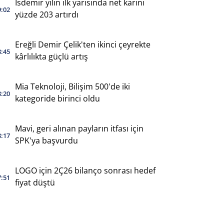
İsdemir yılın ilk yarısında net karını
9:02
yüzde 203 artırdı
Ereğli Demir Çelik'ten ikinci çeyrekte
8:45
kârlılıkta güçlü artış
Mia Teknoloji, Bilişim 500'de iki
8:20
kategoride birinci oldu
Mavi, geri alınan payların itfası için
8:17
SPK'ya başvurdu
LOGO için 2Ç26 bilanço sonrası hedef
7:51
fiyat düştü