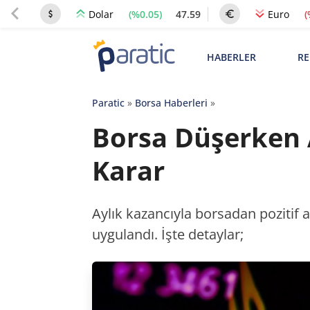
(%0.05)
47.59
(
Dolar
Euro
HABERLER
RE
Paratic
»
Borsa Haberleri
»
Borsa Düşerken 
Karar
Aylık kazancıyla borsadan pozitif a
uygulandı. İşte detaylar;