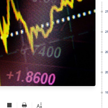
2
2
2
2
1