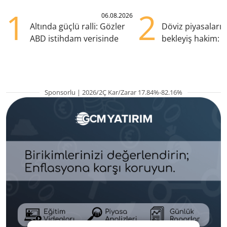
1
2
06.08.2026
Altında güçlü ralli: Gözler
Döviz piyasaları
ABD istihdam verisinde
bekleyiş hakim: Y
pozisyondan kaçı
Sponsorlu | 2026/2Ç Kar/Zarar 17.84%-82.16%