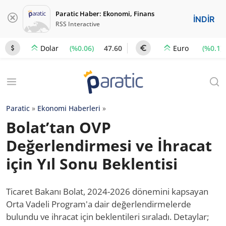
Paratic Haber: Ekonomi, Finans
İNDİR
RSS Interactive
(%0.06)
47.60
(%0.1)
Dolar
Euro
Paratic
»
Ekonomi Haberleri
»
Bolat’tan OVP
Değerlendirmesi ve İhracat
için Yıl Sonu Beklentisi
Ticaret Bakanı Bolat, 2024-2026 dönemini kapsayan
Orta Vadeli Program'a dair değerlendirmelerde
bulundu ve ihracat için beklentileri sıraladı. Detaylar;