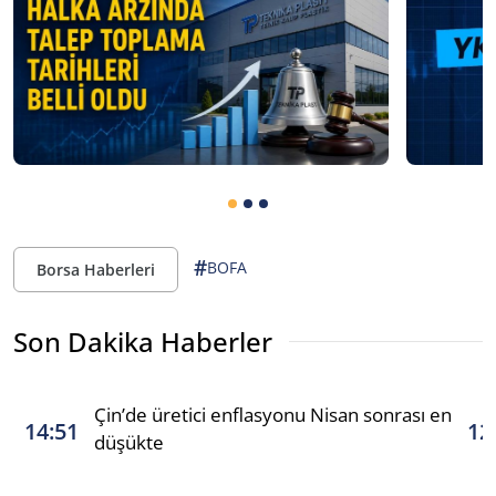
#
BOFA
Borsa Haberleri
Son Dakika Haberler
Çin’de üretici enflasyonu Nisan sonrası en
14:51
12
düşükte