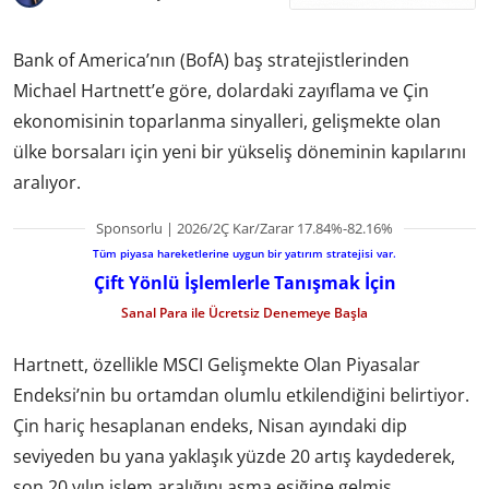
Bank of America’nın (BofA) baş stratejistlerinden
Michael Hartnett’e göre, dolardaki zayıflama ve Çin
ekonomisinin toparlanma sinyalleri, gelişmekte olan
ülke borsaları için yeni bir yükseliş döneminin kapılarını
aralıyor.
Sponsorlu | 2026/2Ç Kar/Zarar 17.84%-82.16%
Tüm piyasa hareketlerine uygun bir yatırım stratejisi var.
Çift Yönlü İşlemlerle Tanışmak İçin
Sanal Para ile Ücretsiz Denemeye Başla
Hartnett, özellikle MSCI Gelişmekte Olan Piyasalar
Endeksi’nin bu ortamdan olumlu etkilendiğini belirtiyor.
Çin hariç hesaplanan endeks, Nisan ayındaki dip
seviyeden bu yana yaklaşık yüzde 20 artış kaydederek,
son 20 yılın işlem aralığını aşma eşiğine gelmiş