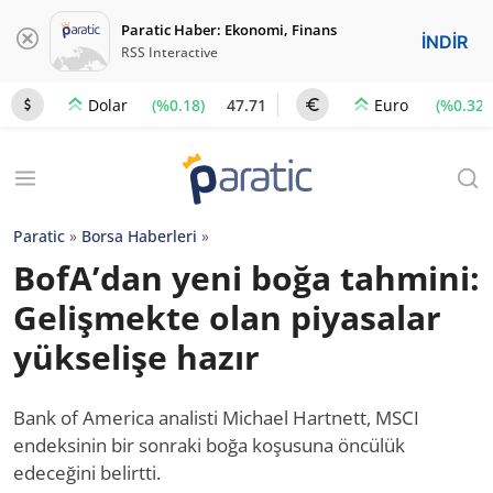
Paratic Haber: Ekonomi, Finans
İNDİR
RSS Interactive
(%0.18)
47.71
(%0.32)
Dolar
Euro
Paratic
»
Borsa Haberleri
»
BofA’dan yeni boğa tahmini:
Gelişmekte olan piyasalar
yükselişe hazır
Bank of America analisti Michael Hartnett, MSCI
endeksinin bir sonraki boğa koşusuna öncülük
edeceğini belirtti.