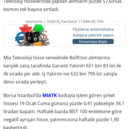
Teknoloji hisselerinde yapılan alımların yüzde 57,69’luk
kısmını tek başına sırtladı.
Sponsorlu | 2026/2Ç Kar/Zarar 17.84%-82.16%
Yüzlerce enstrümana
kolayca yatırım yapın
Denemeye Başla
Mia Teknoloji hisse senedinde BofA’nın alımlarına
karşılık satış tarafında Garanti Yatırım 651 bin 83 lot ile
ilk sırada yer aldı. İş Yatırım ise 632 bin 795 lot satışla
ikinci sırada yerleşti.
Borsa İstanbul’da
MIATK
koduyla işlem gören şirket
hissesi 19 Ocak Cuma gününü yüzde 0,41 yükselişle 34,1
liradan kapattı. Haftalık bazda BİST 100 endeksine göre
negatif ayrışan hisse, yatırımcısına haftalık yüzde 1,90
kaybettirdi.