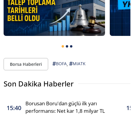
#
#
,
BOFA
MIATK
Borsa Haberleri
Son Dakika Haberler
Borusan Boru'dan güçlü ilk yarı
15:40
15
performansı: Net kar 1,8 milyar TL