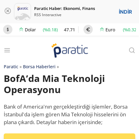
Paratic Haber: Ekonomi, Finans
İNDİR
RSS Interactive
(%0.18)
47.71
(%0.32)
Dolar
Euro
Paratic
»
Borsa Haberleri
»
BofA’da Mia Teknoloji
Operasyonu
Bank of America'nın gerçekleştirdiği işlemler, Borsa
İstanbul'da işlem gören Mia Teknoloji hisselerini ön
plana çıkardı. Detaylar haberin içerisinde;