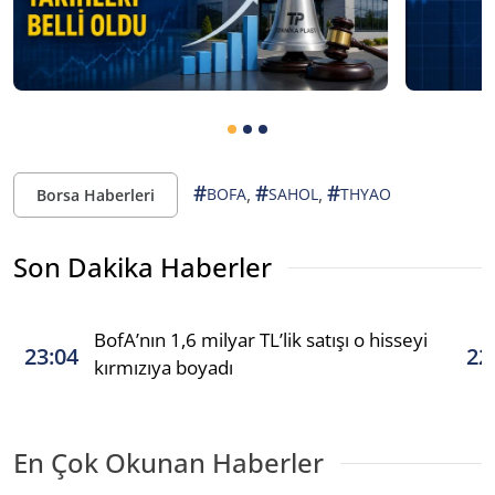
#
#
#
,
,
BOFA
SAHOL
THYAO
Borsa Haberleri
Son Dakika Haberler
BofA’nın 1,6 milyar TL’lik satışı o hisseyi
23:04
22
kırmızıya boyadı
En Çok Okunan Haberler