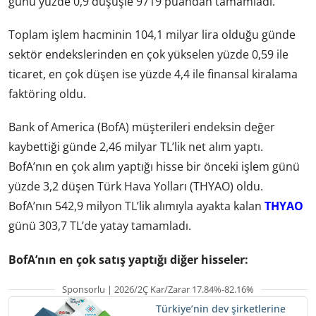
günü yüzde 0,9 düşüşle 9719 puandan tamamladı.
Toplam işlem hacminin 104,1 milyar lira olduğu günde
sektör endekslerinden en çok yükselen yüzde 0,59 ile
ticaret, en çok düşen ise yüzde 4,4 ile finansal kiralama
faktöring oldu.
Bank of America (BofA) müşterileri endeksin değer
kaybettiği günde 2,46 milyar TL’lik net alım yaptı.
BofA’nın en çok alım yaptığı hisse bir önceki işlem günü
yüzde 3,2 düşen Türk Hava Yolları (THYAO) oldu.
BofA’nın 542,9 milyon TL’lik alımıyla ayakta kalan
THYAO
günü 303,7 TL’de yatay tamamladı.
BofA’nın en çok satış yaptığı diğer hisseler:
Sponsorlu | 2026/2Ç Kar/Zarar 17.84%-82.16%
Türkiye’nin dev şirketlerine