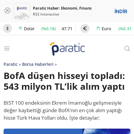
Paratic Haber: Ekonomi, Finans
İNDİR
RSS Interactive
(%0.18)
47.71
(%0.31)
Dolar
Euro
Paratic
»
Borsa Haberleri
»
BofA düşen hisseyi topladı:
543 milyon TL’lik alım yaptı
BIST 100 endeksinin Ekrem İmamoğlu gelişmesiyle
değer kaybettiği günde BofA’nın en çok alım yaptığı
hisse Türk Hava Yolları oldu. İşte detaylar;