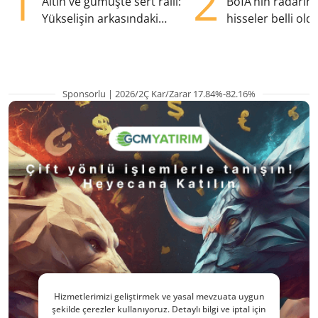
1
2
Altın ve gümüşte sert ralli:
BofA’nın radarın
Yükselişin arkasındaki
hisseler belli old
kritik etkenler
TRALT, satışta T
Sponsorlu | 2026/2Ç Kar/Zarar 17.84%-82.16%
Hizmetlerimizi geliştirmek ve yasal mevzuata uygun
şekilde çerezler kullanıyoruz. Detaylı bilgi ve iptal için