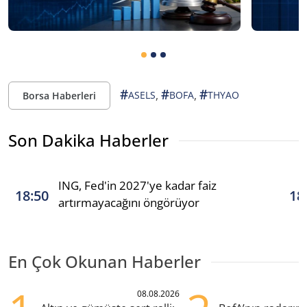
#
#
#
,
,
ASELS
BOFA
THYAO
Borsa Haberleri
Son Dakika Haberler
ING, Fed'in 2027'ye kadar faiz
18:50
18
artırmayacağını öngörüyor
En Çok Okunan Haberler
08.08.2026