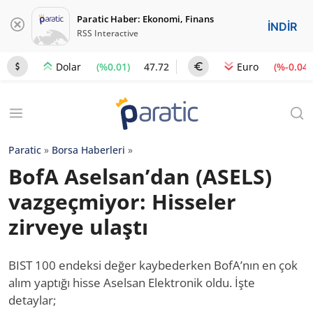
Paratic Haber: Ekonomi, Finans
İNDİR
RSS Interactive
(%0.01)
47.72
(%-0.04)
Dolar
Euro
Paratic
»
Borsa Haberleri
»
BofA Aselsan’dan (ASELS)
vazgeçmiyor: Hisseler
zirveye ulaştı
BIST 100 endeksi değer kaybederken BofA’nın en çok
alım yaptığı hisse Aselsan Elektronik oldu. İşte
detaylar;