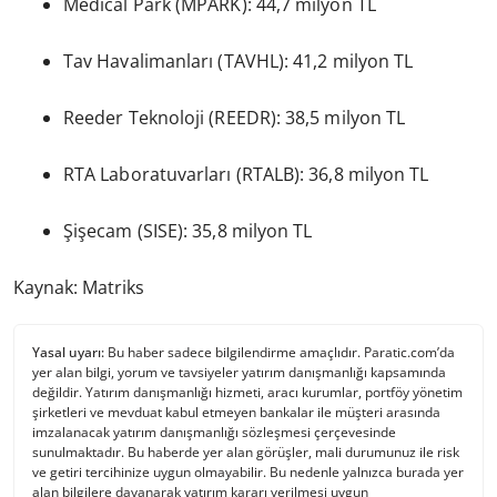
Medical Park (MPARK): 44,7 milyon TL
Tav Havalimanları (TAVHL): 41,2 milyon TL
Reeder Teknoloji (REEDR): 38,5 milyon TL
RTA Laboratuvarları (RTALB): 36,8 milyon TL
Şişecam (SISE): 35,8 milyon TL
Kaynak: Matriks
Yasal uyarı:
Bu haber sadece bilgilendirme amaçlıdır. Paratic.com’da
yer alan bilgi, yorum ve tavsiyeler yatırım danışmanlığı kapsamında
değildir. Yatırım danışmanlığı hizmeti, aracı kurumlar, portföy yönetim
şirketleri ve mevduat kabul etmeyen bankalar ile müşteri arasında
imzalanacak yatırım danışmanlığı sözleşmesi çerçevesinde
sunulmaktadır. Bu haberde yer alan görüşler, mali durumunuz ile risk
ve getiri tercihinize uygun olmayabilir. Bu nedenle yalnızca burada yer
alan bilgilere dayanarak yatırım kararı verilmesi uygun