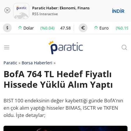
Paratic Haber: Ekonomi, Finans
İNDİR
RSS Interactive
(%0.04)
47.58
(%0.19)
Dolar
Euro
Paratic
»
Borsa Haberleri
»
BofA 764 TL Hedef Fiyatlı
Hissede Yüklü Alım Yaptı
BIST 100 endeksinin değer kaybettiği günde BofA’nın
en çok alım yaptığı hisseler BIMAS, ISCTR ve TKFEN
oldu. İşte detaylar;