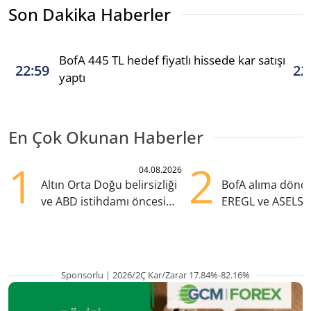
Son Dakika Haberler
BofA 445 TL hedef fiyatlı hissede kar satışı
22:59
22
yaptı
En Çok Okunan Haberler
1
2
04.08.2026
Altın Orta Doğu belirsizliği
BofA alıma dönd
ve ABD istihdamı öncesi
EREGL ve ASELS 
yükselişte
eklendi
Sponsorlu | 2026/2Ç Kar/Zarar 17.84%-82.16%