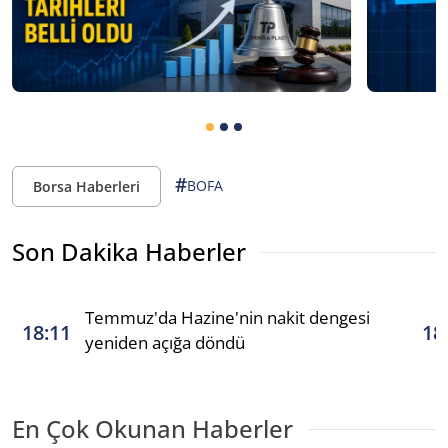
#
BOFA
Borsa Haberleri
Son Dakika Haberler
Temmuz'da Hazine'nin nakit dengesi
18:11
18
yeniden açığa döndü
En Çok Okunan Haberler