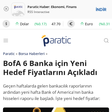
Paratic Haber: Ekonomi, Finans
İNDİR
RSS Interactive
(%0.17)
47.70
(%0.31)
Dolar
Euro
Paratic
»
Borsa Haberleri
»
BofA 6 Banka için Yeni
Hedef Fiyatlarını Açıkladı
Geçen haftalarda gelen bankacılık raporlarının
ardından yeni hafta Bank of America'nın banka
hisseleri raporu ile başladı. İşte yeni hedef fiyatlar: