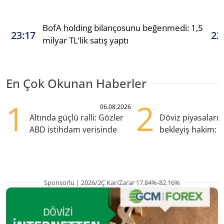
BofA holding bilançosunu beğenmedi: 1,5
23:17
22
milyar TL’lik satış yaptı
En Çok Okunan Haberler
1
2
06.08.2026
Altında güçlü ralli: Gözler
Döviz piyasaları
ABD istihdam verisinde
bekleyiş hakim: Y
pozisyondan kaçı
Sponsorlu | 2026/2Ç Kar/Zarar 17.84%-82.16%