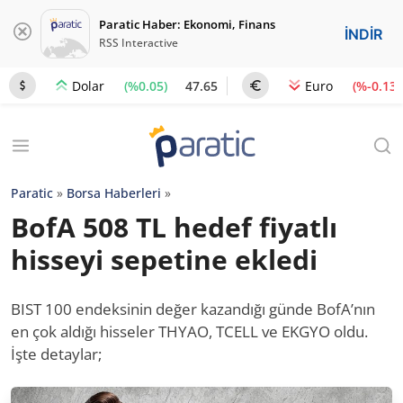
Paratic Haber: Ekonomi, Finans
İNDİR
RSS Interactive
(%0.05)
47.65
(%-0.13)
Dolar
Euro
Paratic
»
Borsa Haberleri
»
BofA 508 TL hedef fiyatlı
hisseyi sepetine ekledi
BIST 100 endeksinin değer kazandığı günde BofA’nın
en çok aldığı hisseler THYAO, TCELL ve EKGYO oldu.
İşte detaylar;