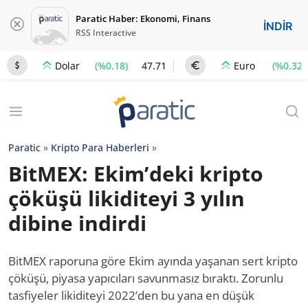
Paratic Haber: Ekonomi, Finans
İNDİR
RSS Interactive
(%0.18)
47.71
(%0.32)
Dolar
Euro
Paratic
»
Kripto Para Haberleri
»
BitMEX: Ekim’deki kripto
çöküşü likiditeyi 3 yılın
dibine indirdi
BitMEX raporuna göre Ekim ayında yaşanan sert kripto
çöküşü, piyasa yapıcıları savunmasız bıraktı. Zorunlu
tasfiyeler likiditeyi 2022’den bu yana en düşük