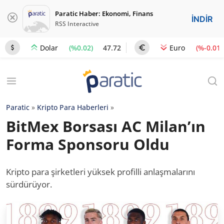
Paratic Haber: Ekonomi, Finans
İNDİR
RSS Interactive
(%0.02)
47.72
(%-0.01)
Dolar
Euro
Paratic
»
Kripto Para Haberleri
»
BitMex Borsası AC Milan’ın
Forma Sponsoru Oldu
Kripto para şirketleri yüksek profilli anlaşmalarını
sürdürüyor.