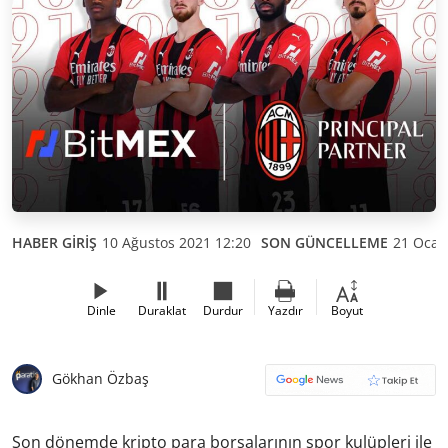
HABER GİRİŞ
10 Ağustos 2021 12:20
SON GÜNCELLEME
21 Ocak
Dinle
Duraklat
Durdur
Yazdır
Boyut
Gökhan Özbaş
Son dönemde kripto para borsalarının spor kulüpleri ile