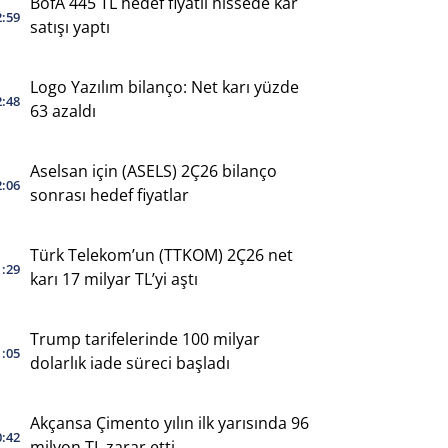
BofA 445 TL hedef fiyatlı hissede kar
2:59
satışı yaptı
Logo Yazılım bilanço: Net karı yüzde
2:48
63 azaldı
Aselsan için (ASELS) 2Ç26 bilanço
2:06
sonrası hedef fiyatlar
Türk Telekom’un (TTKOM) 2Ç26 net
1:29
karı 17 milyar TL’yi aştı
Trump tarifelerinde 100 milyar
1:05
dolarlık iade süreci başladı
Akçansa Çimento yılın ilk yarısında 96
0:42
milyon TL zarar etti