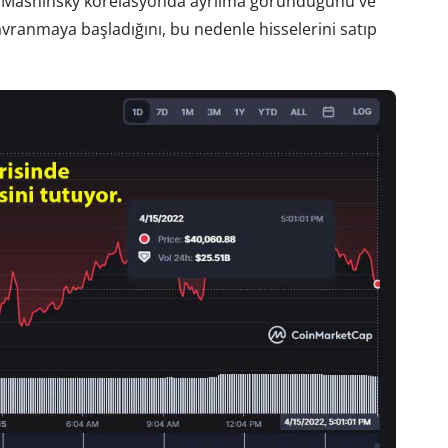
ttı. Mashinsky korelasyonda ayrılma göründüğünü ve
davranmaya başladığını, bu nedenle hisselerini satıp