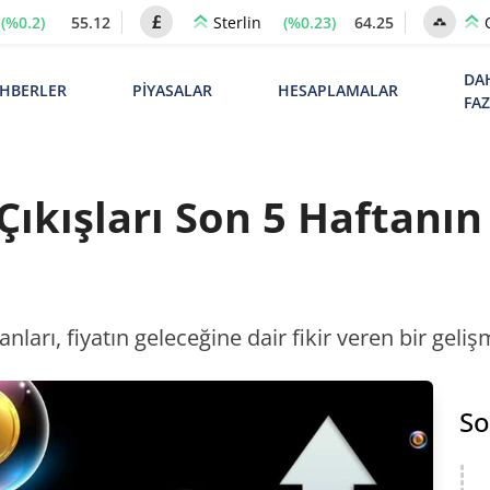
(%0.2)
55.12
(%0.23)
64.25
Sterlin
DA
HBERLER
PİYASALAR
HESAPLAMALAR
FA
 Çıkışları Son 5 Haftanı
anları, fiyatın geleceğine dair fikir veren bir geliş
So