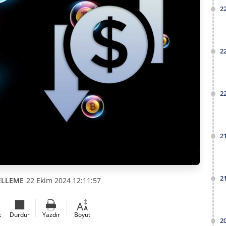
2
2
2
2
2
ELLEME
22 Ekim 2024 12:11:57
t
Durdur
Yazdır
Boyut
2