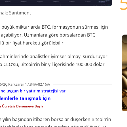
nak: Santiment
n büyük miktarlarda BTC, formasyonun sürmesi için
yol açabiliyor. Uzmanlara göre borsalardan BTC
 bir fiyat hareketi görülebilir.
tahminlerinde analistler iyimser olmayı sürdürüyor.
CEO’su, Bitcoin’in bir yıl içerisinde 100.000 dolar
6/2Ç Kar/Zarar 17.84%-82.16%
e uygun bir yatırım stratejisi var.
şlemlerle Tanışmak İçin
le Ücretsiz Denemeye Başla
 yılın başından itibaren borsalar düşerken Bitcoin’in