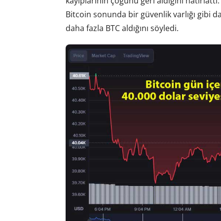
kayıplarının çoğunu geri aldığını hatırla
Bitcoin sonunda bir güvenlik varlığı gibi 
daha fazla BTC aldığını söyledi.