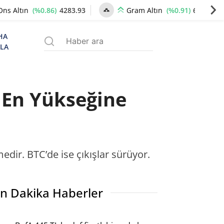
(%0.86)
4283.93
(%0.91)
6555.16
Ons Altın
Gram Altın
HA
ZLA
n En Yükseğine
medir. BTC’de ise çıkışlar sürüyor.
n Dakika Haberler