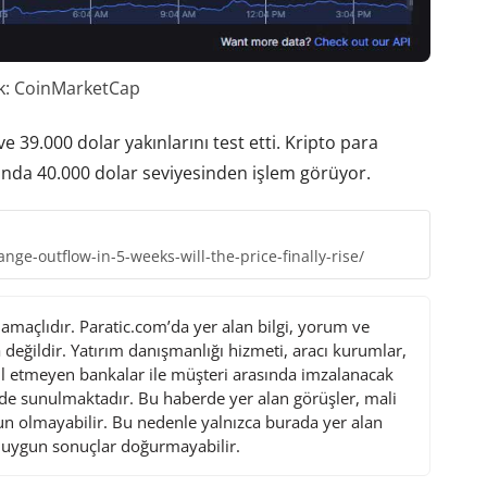
k: CoinMarketCap
ve 39.000 dolar yakınlarını test etti. Kripto para
ında 40.000 dolar seviyesinden işlem görüyor.
nge-outflow-in-5-weeks-will-the-price-finally-rise/
maçlıdır. Paratic.com’da yer alan bilgi, yorum ve
değildir. Yatırım danışmanlığı hizmeti, aracı kurumlar,
l etmeyen bankalar ile müşteri arasında imzalanacak
de sunulmaktadır. Bu haberde yer alan görüşler, mali
gun olmayabilir. Bu nedenle yalnızca burada yer alan
i uygun sonuçlar doğurmayabilir.