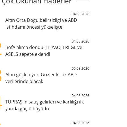
 Çok Okunan Haberler
1
04.08.2026
Altın Orta Doğu belirsizliği ve ABD
istihdamı öncesi yükselişte
2
04.08.2026
BofA alıma döndü: THYAO, EREGL ve
ASELS sepete eklendi
3
05.08.2026
Altın güçleniyor: Gözler kritik ABD
verilerinde olacak
4
04.08.2026
TÜPRAŞ'ın satış gelirleri ve kârlılığı ilk
yarıda güçlü büyüdü
04.08.2026