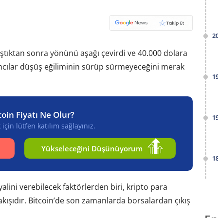
2
ştıktan sonra yönünü aşağı çevirdi ve 40.000 dolara
ımcılar düşüş eğiliminin sürüp sürmeyeceğini merak
1
coin Fiyatı Ne Olur?
1
için lütfen katılım sağlayınız.
Yükseleceğini Düşünüyorum
1
lini verebilecek faktörlerden biri, kripto para
kışıdır. Bitcoin’de son zamanlarda borsalardan çıkış