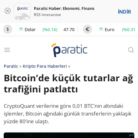
Paratic Haber: Ekonomi, Finans
İNDİR
RSS Interactive
(%0.16)
47.70
(%0.31)
Dolar
Euro
Paratic
»
Kripto Para Haberleri
»
Bitcoin’de küçük tutarlar ağ
trafiğini patlattı
CryptoQuant verilerine göre 0,01 BTC’nin altındaki
işlemler, Bitcoin ağındaki günlük transferlerin yaklaşık
yüzde 80’ine ulaştı.