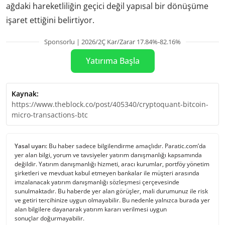
ağdaki hareketliliğin geçici değil yapısal bir dönüşüme
işaret ettiğini belirtiyor.
Sponsorlu | 2026/2Ç Kar/Zarar 17.84%-82.16%
Yatırıma Başla
Kaynak:
https://www.theblock.co/post/405340/cryptoquant-bitcoin-
micro-transactions-btc
Yasal uyarı:
Bu haber sadece bilgilendirme amaçlıdır. Paratic.com’da
yer alan bilgi, yorum ve tavsiyeler yatırım danışmanlığı kapsamında
değildir. Yatırım danışmanlığı hizmeti, aracı kurumlar, portföy yönetim
şirketleri ve mevduat kabul etmeyen bankalar ile müşteri arasında
imzalanacak yatırım danışmanlığı sözleşmesi çerçevesinde
sunulmaktadır. Bu haberde yer alan görüşler, mali durumunuz ile risk
ve getiri tercihinize uygun olmayabilir. Bu nedenle yalnızca burada yer
alan bilgilere dayanarak yatırım kararı verilmesi uygun
sonuçlar doğurmayabilir.