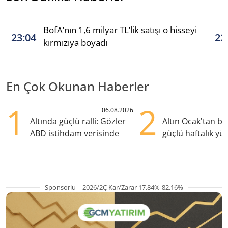
BofA’nın 1,6 milyar TL’lik satışı o hisseyi
23:04
22
kırmızıya boyadı
En Çok Okunan Haberler
1
2
06.08.2026
Altında güçlü ralli: Gözler
Altın Ocak'tan b
ABD istihdam verisinde
güçlü haftalık yük
hazırlanıyor
Sponsorlu | 2026/2Ç Kar/Zarar 17.84%-82.16%