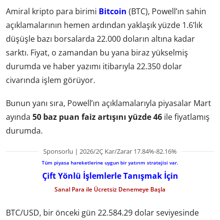
Amiral kripto para birimi
Bitcoin
(BTC), Powell’ın sahin
açıklamalarının hemen ardından yaklaşık yüzde 1.6’lık
düşüşle bazı borsalarda 22.000 doların altına kadar
sarktı. Fiyat, o zamandan bu yana biraz yükselmiş
durumda ve haber yazımı itibarıyla 22.350 dolar
civarında işlem görüyor.
Bunun yanı sıra, Powell’ın açıklamalarıyla piyasalar Mart
ayında
50 baz puan faiz artışını yüzde 46
ile fiyatlamış
durumda.
Sponsorlu | 2026/2Ç Kar/Zarar 17.84%-82.16%
Tüm piyasa hareketlerine uygun bir yatırım stratejisi var.
Çift Yönlü İşlemlerle Tanışmak İçin
Sanal Para ile Ücretsiz Denemeye Başla
BTC/USD, bir önceki gün 22.584.29 dolar seviyesinde