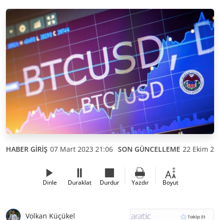
HABER GİRİŞ
07 Mart 2023 21:06
SON GÜNCELLEME
22 Ekim 20
Dinle
Duraklat
Durdur
Yazdır
Boyut
Volkan Küçükel