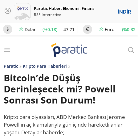
Paratic Haber: Ekonomi, Finans
İNDİR
RSS Interactive
(%0.18)
47.71
(%0.32)
Dolar
Euro
Paratic
»
Kripto Para Haberleri
»
Bitcoin’de Düşüş
Derinleşecek mi? Powell
Sonrası Son Durum!
Kripto para piyasaları, ABD Merkez Bankası Jerome
Powell'ın açıklamalarıyla gün içinde hareketli anlar
yaşadı. Detaylar haberde;