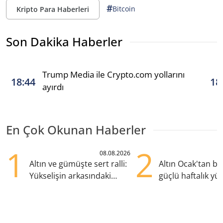
#
Bitcoin
Kripto Para Haberleri
Son Dakika Haberler
Trump Media ile Crypto.com yollarını
18:44
18
ayırdı
En Çok Okunan Haberler
1
2
08.08.2026
Altın ve gümüşte sert ralli:
Altın Ocak'tan b
Yükselişin arkasındaki
güçlü haftalık yük
kritik etkenler
hazırlanıyor