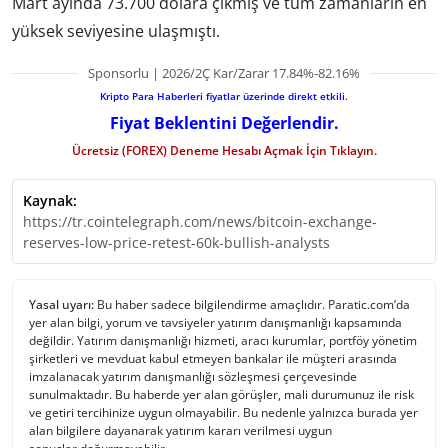
Mart ayında 73.700 dolara çıkmış ve tüm zamanların en
yüksek seviyesine ulaşmıştı.
Sponsorlu | 2026/2Ç Kar/Zarar 17.84%-82.16%
Kripto Para Haberleri fiyatlar üzerinde direkt etkili.
Fiyat Beklentini Değerlendir.
Ücretsiz (FOREX) Deneme Hesabı Açmak İçin Tıklayın.
Kaynak:
https://tr.cointelegraph.com/news/bitcoin-exchange-
reserves-low-price-retest-60k-bullish-analysts
Yasal uyarı:
Bu haber sadece bilgilendirme amaçlıdır. Paratic.com’da
yer alan bilgi, yorum ve tavsiyeler yatırım danışmanlığı kapsamında
değildir. Yatırım danışmanlığı hizmeti, aracı kurumlar, portföy yönetim
şirketleri ve mevduat kabul etmeyen bankalar ile müşteri arasında
imzalanacak yatırım danışmanlığı sözleşmesi çerçevesinde
sunulmaktadır. Bu haberde yer alan görüşler, mali durumunuz ile risk
ve getiri tercihinize uygun olmayabilir. Bu nedenle yalnızca burada yer
alan bilgilere dayanarak yatırım kararı verilmesi uygun