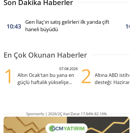
Son Dakika Haberler
Gen İlaç'ın satış gelirleri ilk yarıda çift
10:43
10
haneli büyüdü
En Çok Okunan Haberler
1
2
07.08.2026
Altın Ocak'tan bu yana en
Altına ABD istih
güçlü haftalık yükselişe
desteği: Haziran
hazırlanıyor
yana en yüksek s
Sponsorlu | 2026/2Ç Kar/Zarar 17.84%-82.16%