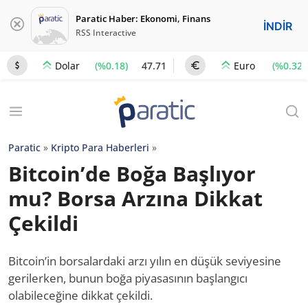
Paratic Haber: Ekonomi, Finans
İNDİR
RSS Interactive
(%0.18)
47.71
(%0.32)
Dolar
Euro
Paratic
»
Kripto Para Haberleri
»
Bitcoin’de Boğa Başlıyor
mu? Borsa Arzına Dikkat
Çekildi
Bitcoin’in borsalardaki arzı yılın en düşük seviyesine
gerilerken, bunun boğa piyasasının başlangıcı
olabileceğine dikkat çekildi.